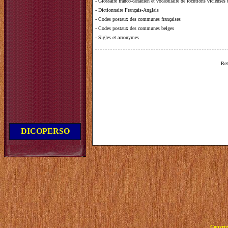
-
Glossaire franco-canadien et vocabulaire de locutions vicieuses
-
Dictionnaire Français-Anglais
-
Codes postaux des communes françaises
-
Codes postaux des communes belges
-
Sigles et acronymes
Ret
DICOPERSO
Copyrig