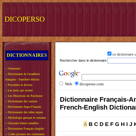
DICOPERSO
DICTIONNAIRES
ce dictionnaire
Rechercher dans le dictionnaire
»
Sommaire
»
Dictionnaire de l'académie
française - Septième édition
Web
dicoperso.com
»
Proverbes et dictons
»
Les mots qui restent
»
Les Munitions du Pacifisme
Dictionnaire Français-An
»
Dictionnaire des curieux
French-English Dictiona
»
Dictionnaire Argot-Français
»
Dictionnaire des idées reçues
»
Mythologie grecque et romaine
A
B
C
D
E
F
G
H
I
J
»
Glossaire franco-canadien
»
Dictionnaire Français-Anglais
»
Codes postaux des communes