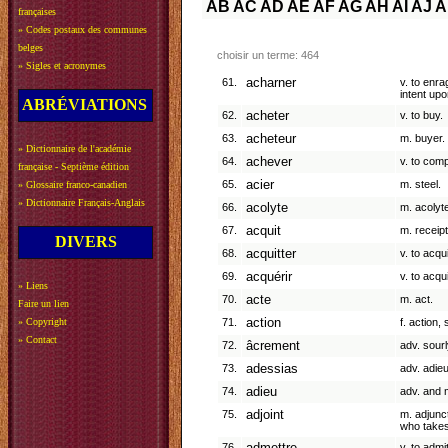
AB
AC
AD
AE
AF
AG
AH
AI
AJ
A
françaises
»
Codes postaux des communes
belges
choisir un terme: 464
»
Sigles et acronymes
61.
acharner
v. to enra
intent upo
ABRÉVIATIONS
62.
acheter
v. to buy.
63.
acheteur
m. buyer.
»
Dictionnaire de l'académie
64.
achever
v. to compl
française - Septième édition
65.
acier
m. steel.
»
Glossaire franco-canadien
»
Dictionnaire Français-Anglais
66.
acolyte
m. acolyte
67.
acquit
m. receip
DIVERS
68.
acquitter
v. to acqui
69.
acquérir
v. to acqu
»
Liens
70.
acte
m. act.
Faire un lien
»
Copyright
71.
action
f. action,
»
Contact
72.
âcrement
adv. sourly
73.
adessias
adv. adie
74.
adieu
adv. and m
75.
adjoint
m. adjunct
who takes
76.
v. to admit