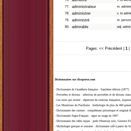
admettre
77.
administrateur
m. adminis
78.
administrer
v. to admi
79.
administré
m. person 
80.
admirable
adj. admir
Pages:
<< Précédent
|
1
|
Dictionnaires sur dicoperso.com
-
Dictionnaire de l'académie française - Septième édition (1877)
-
Proverbes et dictons
: sélection de proverbes et de dictons clas
-
Les mots qui restent
: répertoire de citations françaises, expres
-
Les Munitions du Pacifisme
: Anthologie de plus de 400 pensée
-
Dictionnaire des curieux
: complément pittoresque et original de
-
Dictionnaire Argot-Français
: argot en usage en 1907.
-
Dictionnaire des idées reçues
:
perle d'humour noir, Gustave Fla
-
Mythologie grecque et romaine
: dictionnaire créé à partir du 