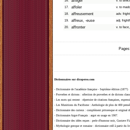
16.
affliger
v. to afflict
17.
affoler
v. to madd
18.
affreusement
adv. frightf
19.
affreux, -euse
adj. fright
20.
affronter
v. to face
Pages
Dictionnaires sur dicoperso.com
-
Dictionnaire de l'académie française - Septième édition (1877)
-
Proverbes et dictons
: sélection de proverbes et de dictons clas
-
Les mots qui restent
: répertoire de citations françaises, expres
-
Les Munitions du Pacifisme
: Anthologie de plus de 400 pensée
-
Dictionnaire des curieux
: complément pittoresque et original de
-
Dictionnaire Argot-Français
: argot en usage en 1907.
-
Dictionnaire des idées reçues
:
perle d'humour noir, Gustave Fla
-
Mythologie grecque et romaine
: dictionnaire créé à partir du 