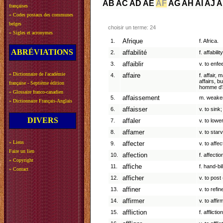
AB
AC
AD
AE
AF
AG
AH
AI
AJ
A
françaises
»
Codes postaux des communes
belges
choisir un terme: 24
»
Sigles et acronymes
1.
Afrique
f. Africa.
ABRÉVIATIONS
2.
affabilité
f. affability
3.
affaiblir
v. to enfe
»
Dictionnaire de l'académie
4.
affaire
f. affair,
affairs, b
française - Septième édition
homme d'a
»
Glossaire franco-canadien
5.
affaissement
m. weaken
»
Dictionnaire Français-Anglais
6.
affaisser
v. to sink
DIVERS
7.
affaler
v. to lower
8.
affamer
v. to star
»
Liens
9.
affecter
v. to affe
Faire un lien
10.
affection
f. affectio
»
Copyright
11.
affiche
f. hand-bil
»
Contact
12.
afficher
v. to post
13.
affiner
v. to refin
14.
affirmer
v. to affir
15.
affliction
f. affliction