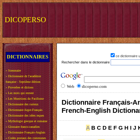
DICOPERSO
DICTIONNAIRES
ce dictionnaire
Rechercher dans le dictionnaire
»
Sommaire
»
Dictionnaire de l'académie
française - Septième édition
Web
dicoperso.com
»
Proverbes et dictons
»
Les mots qui restent
»
Les Munitions du Pacifisme
Dictionnaire Français-An
»
Dictionnaire des curieux
French-English Dictiona
»
Dictionnaire Argot-Français
»
Dictionnaire des idées reçues
»
Mythologie grecque et romaine
A
B
C
D
E
F
G
H
I
J
»
Glossaire franco-canadien
»
Dictionnaire Français-Anglais
»
Codes postaux des communes