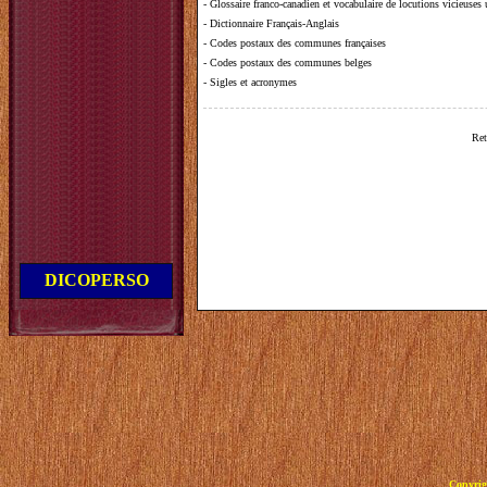
-
Glossaire franco-canadien et vocabulaire de locutions vicieuses
-
Dictionnaire Français-Anglais
-
Codes postaux des communes françaises
-
Codes postaux des communes belges
-
Sigles et acronymes
Ret
DICOPERSO
Copyrig