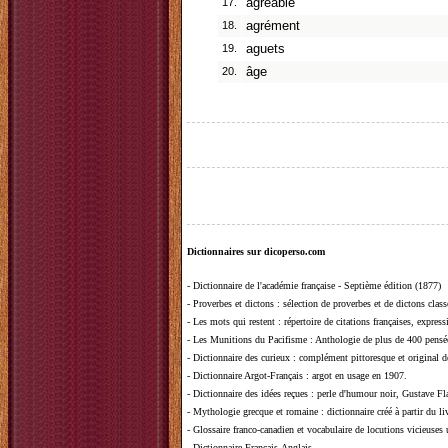
17.
agréable
18.
agrément
19.
aguets
20.
âge
Dictionnaires sur dicoperso.com
-
Dictionnaire de l'académie française - Septième édition (1877)
-
Proverbes et dictons
: sélection de proverbes et de dictons clas
-
Les mots qui restent
: répertoire de citations françaises, expres
-
Les Munitions du Pacifisme
: Anthologie de plus de 400 pensée
-
Dictionnaire des curieux
: complément pittoresque et original de
-
Dictionnaire Argot-Français
: argot en usage en 1907.
-
Dictionnaire des idées reçues
:
perle d'humour noir, Gustave Fla
-
Mythologie grecque et romaine
: dictionnaire créé à partir du 
-
Glossaire franco-canadien et vocabulaire de locutions vicieuses
-
Dictionnaire Français-Anglais