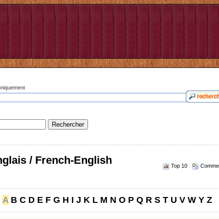
 uniquement
glais / French-English
Top 10
Commen
A
B
C
D
E
F
G
H
I
J
K
L
M
N
O
P
Q
R
S
T
U
V
W
Y
Z