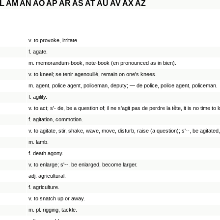
L
AM
AN
AO
AP
AR
AS
AT
AU
AV
AX
AZ
v. to provoke, irritate.
f. agate.
m. memorandum-book, note-book (en pronounced as in bien).
v. to kneel; se tenir agenouillé, remain on one's knees.
m. agent, police agent, policeman, deputy; — de police, police agent, policeman.
f. agility.
v. to act; s'- de, be a question of; il ne s'agit pas de perdre la tête, it is no time to
f. agitation, commotion.
v. to agitate, stir, shake, wave, move, disturb, raise (a question); s'--, be agitated,
m. lamb.
f. death agony.
v. to enlarge; s'--, be enlarged, become larger.
adj. agricultural.
f. agriculture.
v. to snatch up or away.
m. pl. rigging, tackle.