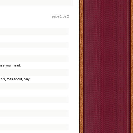
page 1 de 2
 lose your head.
 stir, toss about, play.