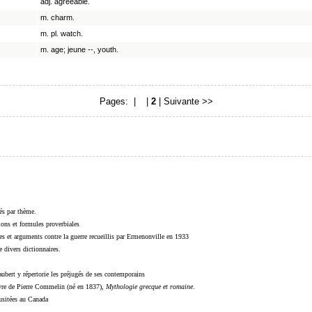
adj. agreeable.
m. charm.
m. pl. watch.
m. age; jeune --, youth.
Pages: |
1
|
2
|
Suivante >>
sés par thème.
sions et formules proverbiales
s et arguments contre la guerre recueillis par Ermenonville en 1933
 divers dictionnaires.
ubert y répertorie les préjugés de ses contemporains
livre de Pierre Commelin (né en 1837),
Mythologie grecque et romaine
.
 usitées au Canada