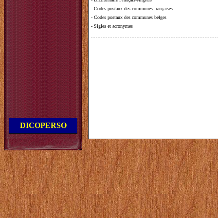
-
Codes postaux des communes françaises
-
Codes postaux des communes belges
-
Sigles et acronymes
DICOPERSO