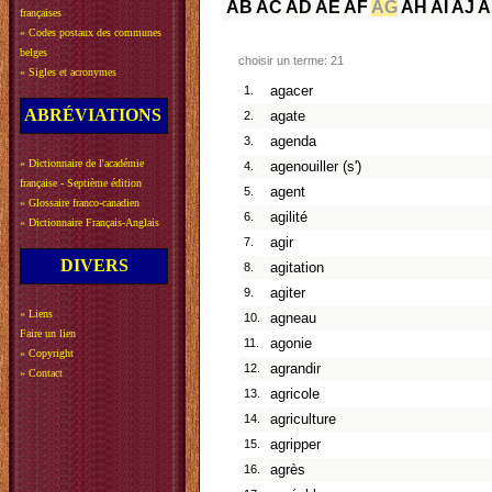
AB
AC
AD
AE
AF
AG
AH
AI
AJ
A
françaises
»
Codes postaux des communes
belges
choisir un terme: 21
»
Sigles et acronymes
1.
agacer
ABRÉVIATIONS
2.
agate
3.
agenda
»
Dictionnaire de l'académie
4.
agenouiller (s')
française - Septième édition
5.
agent
»
Glossaire franco-canadien
6.
agilité
»
Dictionnaire Français-Anglais
7.
agir
DIVERS
8.
agitation
9.
agiter
»
Liens
10.
agneau
Faire un lien
11.
agonie
»
Copyright
12.
agrandir
»
Contact
13.
agricole
14.
agriculture
15.
agripper
16.
agrès