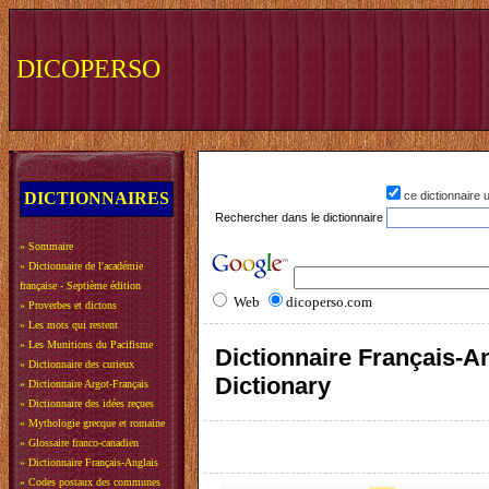
DICOPERSO
DICTIONNAIRES
ce dictionnaire
Rechercher dans le dictionnaire
»
Sommaire
»
Dictionnaire de l'académie
française - Septième édition
Web
dicoperso.com
»
Proverbes et dictons
»
Les mots qui restent
»
Les Munitions du Pacifisme
Dictionnaire Français-An
»
Dictionnaire des curieux
Dictionary
»
Dictionnaire Argot-Français
»
Dictionnaire des idées reçues
»
Mythologie grecque et romaine
»
Glossaire franco-canadien
»
Dictionnaire Français-Anglais
»
Codes postaux des communes