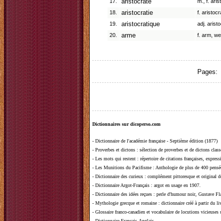
17.
aristocrate
m., f. aris
18.
aristocratie
f. aristoc
19.
aristocratique
adj. aristo
20.
arme
f. arm, w
Pages:
Dictionnaires sur dicoperso.com
-
Dictionnaire de l'académie française - Septième édition (1877)
-
Proverbes et dictons
: sélection de proverbes et de dictons clas
-
Les mots qui restent
: répertoire de citations françaises, expres
-
Les Munitions du Pacifisme
: Anthologie de plus de 400 pensée
-
Dictionnaire des curieux
: complément pittoresque et original de
-
Dictionnaire Argot-Français
: argot en usage en 1907.
-
Dictionnaire des idées reçues
:
perle d'humour noir, Gustave Fla
-
Mythologie grecque et romaine
: dictionnaire créé à partir du 
-
Glossaire franco-canadien et vocabulaire de locutions vicieuses
-
Dictionnaire Français-Anglais