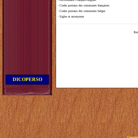
-
Codes postaux des communes françaises
-
Codes postaux des communes belges
-
Sigles et acronymes
Ret
DICOPERSO
Copyrig