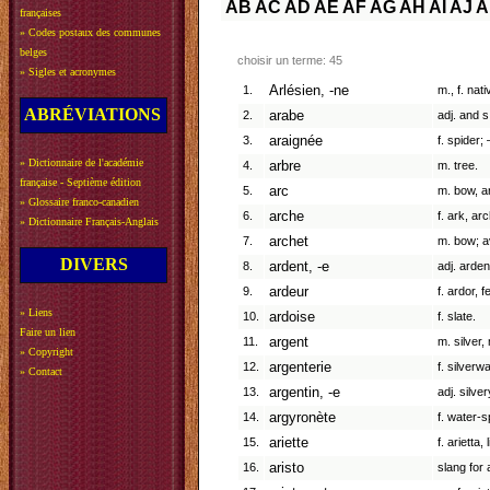
AB
AC
AD
AE
AF
AG
AH
AI
AJ
A
françaises
»
Codes postaux des communes
belges
choisir un terme: 45
»
Sigles et acronymes
1.
Arlésien, -ne
m., f. nat
ABRÉVIATIONS
2.
arabe
adj. and s
3.
araignée
f. spider;
»
Dictionnaire de l'académie
4.
arbre
m. tree.
française - Septième édition
5.
arc
m. bow, a
»
Glossaire franco-canadien
6.
arche
f. ark, ar
»
Dictionnaire Français-Anglais
7.
archet
m. bow; av
DIVERS
8.
ardent, -e
adj. arden
9.
ardeur
f. ardor, f
»
Liens
10.
ardoise
f. slate.
Faire un lien
11.
argent
m. silver,
»
Copyright
12.
argenterie
f. silverwa
»
Contact
13.
argentin, -e
adj. silver
14.
argyronète
f. water-s
15.
ariette
f. arietta, 
16.
aristo
slang for 