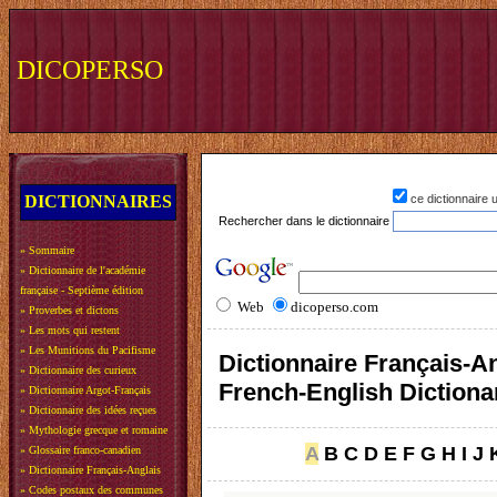
DICOPERSO
DICTIONNAIRES
ce dictionnaire
Rechercher dans le dictionnaire
»
Sommaire
»
Dictionnaire de l'académie
française - Septième édition
Web
dicoperso.com
»
Proverbes et dictons
»
Les mots qui restent
»
Les Munitions du Pacifisme
Dictionnaire Français-An
»
Dictionnaire des curieux
French-English Dictiona
»
Dictionnaire Argot-Français
»
Dictionnaire des idées reçues
»
Mythologie grecque et romaine
A
B
C
D
E
F
G
H
I
J
»
Glossaire franco-canadien
»
Dictionnaire Français-Anglais
»
Codes postaux des communes