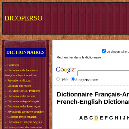
DICOPERSO
DICTIONNAIRES
ce dictionnaire
Rechercher dans le dictionnaire
»
Sommaire
»
Dictionnaire de l'académie
française - Septième édition
Web
dicoperso.com
»
Proverbes et dictons
»
Les mots qui restent
»
Les Munitions du Pacifisme
Dictionnaire Français-An
»
Dictionnaire des curieux
French-English Dictiona
»
Dictionnaire Argot-Français
»
Dictionnaire des idées reçues
»
Mythologie grecque et romaine
A
B
C
D
E
F
G
H
I
J
»
Glossaire franco-canadien
»
Dictionnaire Français-Anglais
»
Codes postaux des communes