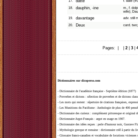
17.
datte
f. date (fru
18.
dauphin, -ine
m., f. dol
wife); Da
19.
davantage
adv. still
20.
Deux
card. two;
Pages: |
1
|
2
|
3
|
Dictionnaires sur dicoperso.com
-
Dictionnaire de l'académie française - Septième édition (1877)
-
Proverbes et dictons
: sélection de proverbes et de dictons clas
-
Les mots qui restent
: répertoire de citations françaises, expres
-
Les Munitions du Pacifisme
: Anthologie de plus de 400 pensée
-
Dictionnaire des curieux
: complément pittoresque et original de
-
Dictionnaire Argot-Français
: argot en usage en 1907.
-
Dictionnaire des idées reçues
:
perle d'humour noir, Gustave Fla
-
Mythologie grecque et romaine
: dictionnaire créé à partir du 
-
Glossaire franco-canadien et vocabulaire de locutions vicieuses