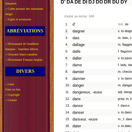
D'
DA
DE
DI
DJ
DO
DR
DU
DY
françaises
»
Codes postaux des communes
belges
choisir un terme: 348
»
Sigles et acronymes
1.
d'
Voir:
de
ABRÉVIATIONS
2.
daigner
v. to deign
3.
dais
m. dais, 
»
Dictionnaire de l'académie
4.
dallage
m. flaggin
française - Septième édition
5.
dalle
f. flagston
»
Glossaire franco-canadien
6.
daller
v. to pave
»
Dictionnaire Français-Anglais
7.
dame
f. lady, da
DIVERS
8.
damier
m. checke
9.
damner
v. to dam
»
Liens
10.
danger
m. danger,
Faire un lien
11.
dangereux, -euse
adj. dang
»
Copyright
12.
dans
prep. in, i
»
Contact
13.
danse
f. dance.
14.
danser
v. to danc
15.
danseur, -euse
m., f. dan
16.
dater
v. to date.