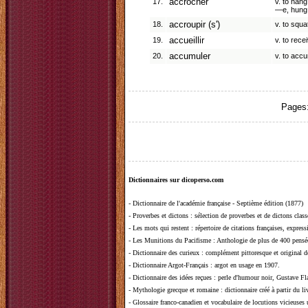
17.
accrocher
v. to hang
—e, hung,
18.
accroupir (s')
v. to squa
19.
accueillir
v. to rece
20.
accumuler
v. to acc
Pages
Dictionnaires sur dicoperso.com
-
Dictionnaire de l'académie française - Septième édition (1877)
-
Proverbes et dictons
: sélection de proverbes et de dictons clas
-
Les mots qui restent
: répertoire de citations françaises, expres
-
Les Munitions du Pacifisme
: Anthologie de plus de 400 pensée
-
Dictionnaire des curieux
: complément pittoresque et original de
-
Dictionnaire Argot-Français
: argot en usage en 1907.
-
Dictionnaire des idées reçues
:
perle d'humour noir, Gustave Fla
-
Mythologie grecque et romaine
: dictionnaire créé à partir du 
-
Glossaire franco-canadien et vocabulaire de locutions vicieuses