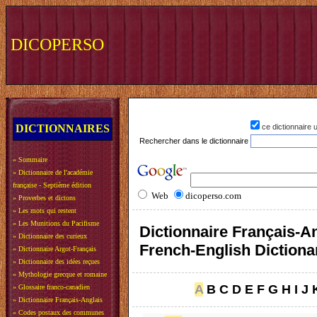
DICOPERSO
DICTIONNAIRES
ce dictionnaire
Rechercher dans le dictionnaire
»
Sommaire
»
Dictionnaire de l'académie
française - Septième édition
Web
dicoperso.com
»
Proverbes et dictons
»
Les mots qui restent
»
Les Munitions du Pacifisme
Dictionnaire Français-An
»
Dictionnaire des curieux
French-English Dictiona
»
Dictionnaire Argot-Français
»
Dictionnaire des idées reçues
»
Mythologie grecque et romaine
A
B
C
D
E
F
G
H
I
J
»
Glossaire franco-canadien
»
Dictionnaire Français-Anglais
»
Codes postaux des communes