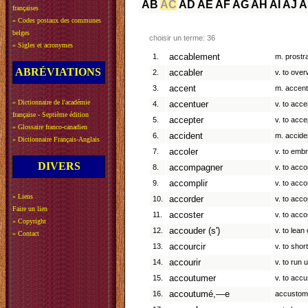
AB
AC
AD
AE
AF
AG
AH
AI
AJ
A
françaises
»
Codes postaux des communes
belges
choisir un terme: 36
»
Sigles et acronymes
1.
accablement
m. prostra
ABRÉVIATIONS
2.
accabler
v. to ove
3.
accent
m. accent
»
Dictionnaire de l'académie
4.
accentuer
v. to acce
française - Septième édition
5.
accepter
v. to acce
»
Glossaire franco-canadien
6.
accident
m. accide
»
Dictionnaire Français-Anglais
7.
accoler
v. to emb
DIVERS
8.
accompagner
v. to acc
9.
accomplir
v. to acc
»
Liens
10.
accorder
v. to acco
Faire un lien
11.
accoster
v. to acco
»
Copyright
12.
accouder (s')
v. to lean
»
Contact
13.
accourcir
v. to shor
14.
accourir
v. to run 
15.
accoutumer
v. to acc
16.
accoutumé,—e
accustom