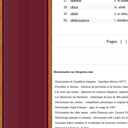
17.
obtenir
v. to obta
18.
obus
m. shell.
19.
obéir
v. to obey
20.
obéissance
f. obedien
Pages: |
1
|
Dictionnaires sur dicoperso.com
-
Dictionnaire de l'académie française - Septième édition (1877)
-
Proverbes et dictons
: sélection de proverbes et de dictons clas
-
Les mots qui restent
: répertoire de citations françaises, expres
-
Les Munitions du Pacifisme
: Anthologie de plus de 400 pensée
-
Dictionnaire des curieux
: complément pittoresque et original de
-
Dictionnaire Argot-Français
: argot en usage en 1907.
-
Dictionnaire des idées reçues
:
perle d'humour noir, Gustave Fla
-
Mythologie grecque et romaine
: dictionnaire créé à partir du 
-
Glossaire franco-canadien et vocabulaire de locutions vicieuses
-
Dictionnaire Français-Anglais