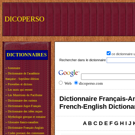
DICOPERSO
DICTIONNAIRES
ce dictionnaire
Rechercher dans le dictionnaire
»
Sommaire
»
Dictionnaire de l'académie
française - Septième édition
Web
dicoperso.com
»
Proverbes et dictons
»
Les mots qui restent
»
Les Munitions du Pacifisme
Dictionnaire Français-An
»
Dictionnaire des curieux
French-English Dictiona
»
Dictionnaire Argot-Français
»
Dictionnaire des idées reçues
»
Mythologie grecque et romaine
A
B
C
D
E
F
G
H
I
J
»
Glossaire franco-canadien
»
Dictionnaire Français-Anglais
»
Codes postaux des communes