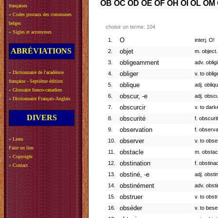
OB
OC
OD
OE
OF
OH
OI
OL
OM
françaises
»
Codes postaux des communes
belges
choisir un terme: 104
»
Sigles et acronymes
1.
O
interj. O!
ABRÉVIATIONS
2.
objet
m. object.
3.
obligeamment
adv. oblig
»
Dictionnaire de l'académie
4.
obliger
v. to oblig
française - Septième édition
5.
oblique
adj. obliqu
»
Glossaire franco-canadien
6.
obscur, -e
adj. obscu
»
Dictionnaire Français-Anglais
7.
obscurcir
v. to dark
DIVERS
8.
obscurité
f. obscuri
9.
observation
f. observa
»
Liens
10.
observer
v. to obse
Faire un lien
11.
obstacle
m. obstac
»
Copyright
12.
obstination
f. obstina
»
Contact
13.
obstiné, -e
adj. obsti
14.
obstinément
adv. obsti
15.
obstruer
v. to obst
16.
obséder
v. to bese