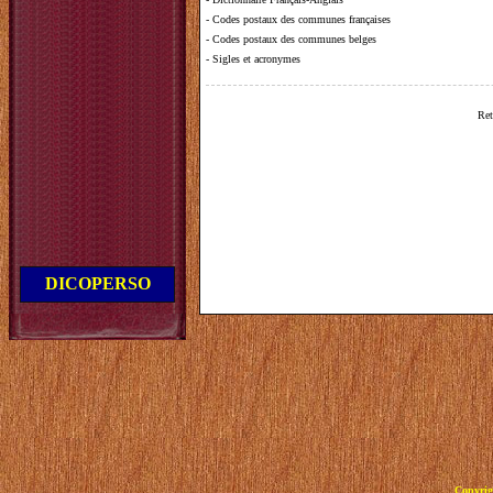
-
Codes postaux des communes françaises
-
Codes postaux des communes belges
-
Sigles et acronymes
Ret
DICOPERSO
Copyrig