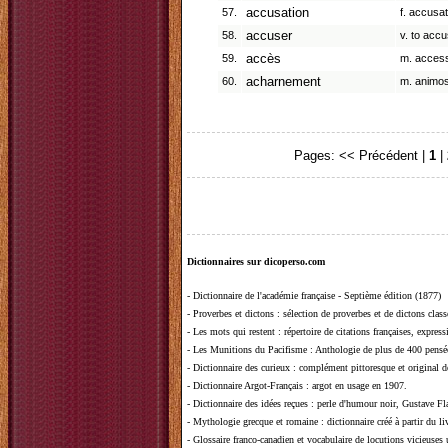
57.
accusation
f. accusat
58.
accuser
v. to accu
59.
accès
m. access
60.
acharnement
m. animosi
Pages:
<< Précédent
|
1
|
Dictionnaires sur dicoperso.com
-
Dictionnaire de l'académie française - Septième édition (1877)
-
Proverbes et dictons
: sélection de proverbes et de dictons clas
-
Les mots qui restent
: répertoire de citations françaises, expres
-
Les Munitions du Pacifisme
: Anthologie de plus de 400 pensée
-
Dictionnaire des curieux
: complément pittoresque et original de
-
Dictionnaire Argot-Français
: argot en usage en 1907.
-
Dictionnaire des idées reçues
:
perle d'humour noir, Gustave Fla
-
Mythologie grecque et romaine
: dictionnaire créé à partir du 
-
Glossaire franco-canadien et vocabulaire de locutions vicieuses