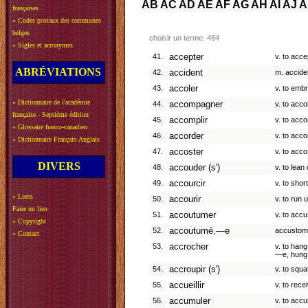
AB
AC
AD
AE
AF
AG
AH
AI
AJ
A
françaises
»
Codes postaux des communes
belges
choisir un terme: 464
»
Sigles et acronymes
41.
accepter
v. to acce
ABRÉVIATIONS
42.
accident
m. accide
43.
accoler
v. to emb
»
Dictionnaire de l'académie
44.
accompagner
v. to acc
française - Septième édition
45.
accomplir
v. to acc
»
Glossaire franco-canadien
46.
accorder
v. to acco
»
Dictionnaire Français-Anglais
47.
accoster
v. to acco
DIVERS
48.
accouder (s')
v. to lean
49.
accourcir
v. to shor
»
Liens
50.
accourir
v. to run 
Faire un lien
51.
accoutumer
v. to acc
»
Copyright
52.
accoutumé,—e
accustom
»
Contact
53.
accrocher
v. to hang
—e, hung,
54.
accroupir (s')
v. to squa
55.
accueillir
v. to rece
56.
accumuler
v. to acc