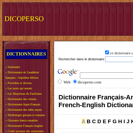
DICOPERSO
DICTIONNAIRES
ce dictionnaire
Rechercher dans le dictionnaire
»
Sommaire
»
Dictionnaire de l'académie
française - Septième édition
Web
dicoperso.com
»
Proverbes et dictons
»
Les mots qui restent
»
Les Munitions du Pacifisme
Dictionnaire Français-An
»
Dictionnaire des curieux
French-English Dictiona
»
Dictionnaire Argot-Français
»
Dictionnaire des idées reçues
»
Mythologie grecque et romaine
A
B
C
D
E
F
G
H
I
J
»
Glossaire franco-canadien
»
Dictionnaire Français-Anglais
»
Codes postaux des communes