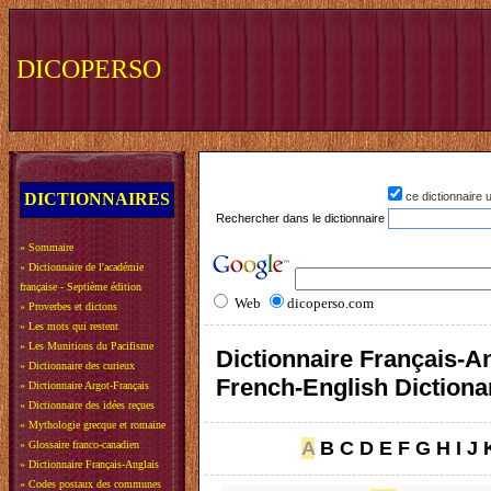
DICOPERSO
DICTIONNAIRES
ce dictionnaire
Rechercher dans le dictionnaire
»
Sommaire
»
Dictionnaire de l'académie
française - Septième édition
Web
dicoperso.com
»
Proverbes et dictons
»
Les mots qui restent
»
Les Munitions du Pacifisme
Dictionnaire Français-An
»
Dictionnaire des curieux
French-English Dictiona
»
Dictionnaire Argot-Français
»
Dictionnaire des idées reçues
»
Mythologie grecque et romaine
A
B
C
D
E
F
G
H
I
J
»
Glossaire franco-canadien
»
Dictionnaire Français-Anglais
»
Codes postaux des communes