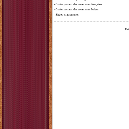
-
Codes postaux des communes françaises
-
Codes postaux des communes belges
-
Sigles et acronymes
Ret