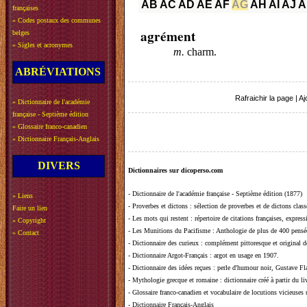
AB
AC
AD
AE
AF
AG
AH
AI
AJ
A
françaises
»
Codes postaux des communes
agrément
belges
»
Sigles et acronymes
m.
charm.
ABRÉVIATIONS
Rafraichir la page
|
Aj
»
Dictionnaire de l'académie
française - Septième édition
»
Glossaire franco-canadien
»
Dictionnaire Français-Anglais
DIVERS
Dictionnaires sur dicoperso.com
-
Dictionnaire de l'académie française - Septième édition (1877)
»
Liens
-
Proverbes et dictons
: sélection de proverbes et de dictons clas
Faire un lien
-
Les mots qui restent
: répertoire de citations françaises, expres
»
Copyright
-
Les Munitions du Pacifisme
: Anthologie de plus de 400 pensée
»
Contact
-
Dictionnaire des curieux
: complément pittoresque et original de
-
Dictionnaire Argot-Français
: argot en usage en 1907.
-
Dictionnaire des idées reçues
:
perle d'humour noir, Gustave Fla
-
Mythologie grecque et romaine
: dictionnaire créé à partir du 
-
Glossaire franco-canadien et vocabulaire de locutions vicieuses
-
Dictionnaire Français-Anglais