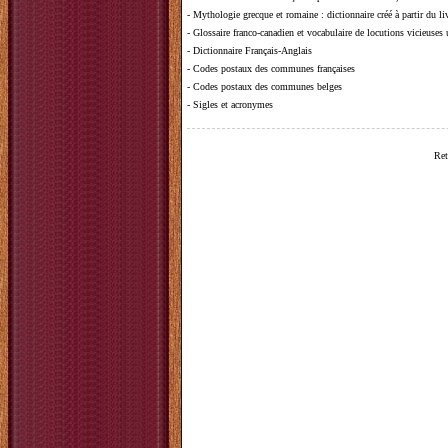
-
Mythologie grecque et romaine
: dictionnaire créé à partir du 
-
Glossaire franco-canadien et vocabulaire de locutions vicieuses
-
Dictionnaire Français-Anglais
-
Codes postaux des communes françaises
-
Codes postaux des communes belges
-
Sigles et acronymes
Ret