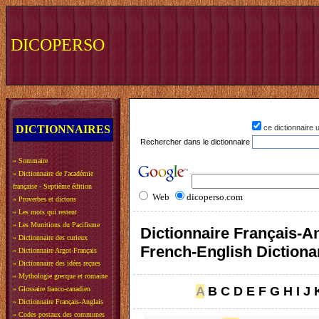
DICOPERSO
DICTIONNAIRES
ce dictionnaire
Rechercher dans le dictionnaire
»
Sommaire
»
Dictionnaire de l'académie
française - Septième édition
Web
dicoperso.com
»
Proverbes et dictons
»
Les mots qui restent
»
Les Munitions du Pacifisme
Dictionnaire Français-An
»
Dictionnaire des curieux
French-English Dictiona
»
Dictionnaire Argot-Français
»
Dictionnaire des idées reçues
»
Mythologie grecque et romaine
A
B
C
D
E
F
G
H
I
J
»
Glossaire franco-canadien
»
Dictionnaire Français-Anglais
»
Codes postaux des communes