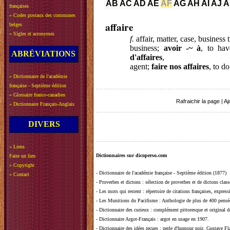
AB
AC
AD
AE
AF
AG
AH
AI
AJ
A
françaises
»
Codes postaux des communes
affaire
belges
»
Sigles et acronymes
f.
affair, matter, case, business
business;
avoir -~ à
, to ha
ABRÉVIATIONS
d'affaires
,
agent;
faire nos affaires
, to d
»
Dictionnaire de l'académie
française - Septième édition
»
Glossaire franco-canadien
Rafraichir la page
|
Aj
»
Dictionnaire Français-Anglais
DIVERS
»
Liens
Dictionnaires sur dicoperso.com
Faire un lien
»
Copyright
-
Dictionnaire de l'académie française - Septième édition (1877)
»
Contact
-
Proverbes et dictons
: sélection de proverbes et de dictons clas
-
Les mots qui restent
: répertoire de citations françaises, expres
-
Les Munitions du Pacifisme
: Anthologie de plus de 400 pensée
-
Dictionnaire des curieux
: complément pittoresque et original de
-
Dictionnaire Argot-Français
: argot en usage en 1907.
-
Dictionnaire des idées reçues
:
perle d'humour noir, Gustave Fla