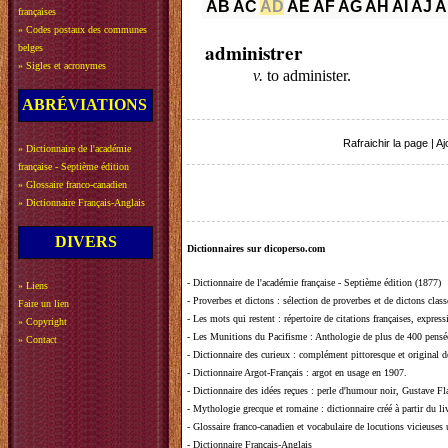
AB
AC
AD
AE
AF
AG
AH
AI
AJ
A
françaises
»
Codes postaux des communes
administrer
belges
»
Sigles et acronymes
v.
to administer.
ABRÉVIATIONS
Rafraichir la page
|
Aj
»
Dictionnaire de l'académie
française - Septième édition
»
Glossaire franco-canadien
»
Dictionnaire Français-Anglais
DIVERS
Dictionnaires sur dicoperso.com
-
Dictionnaire de l'académie française - Septième édition (1877)
»
Liens
-
Proverbes et dictons
: sélection de proverbes et de dictons clas
Faire un lien
-
Les mots qui restent
: répertoire de citations françaises, expres
»
Copyright
-
Les Munitions du Pacifisme
: Anthologie de plus de 400 pensée
»
Contact
-
Dictionnaire des curieux
: complément pittoresque et original de
-
Dictionnaire Argot-Français
: argot en usage en 1907.
-
Dictionnaire des idées reçues
:
perle d'humour noir, Gustave Fla
-
Mythologie grecque et romaine
: dictionnaire créé à partir du 
-
Glossaire franco-canadien et vocabulaire de locutions vicieuses
-
Dictionnaire Français-Anglais