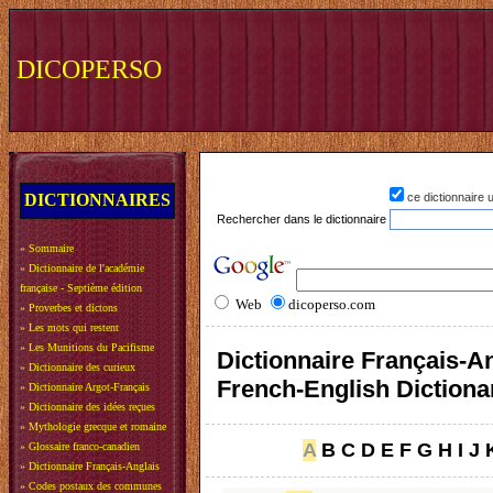
DICOPERSO
DICTIONNAIRES
ce dictionnaire
Rechercher dans le dictionnaire
»
Sommaire
»
Dictionnaire de l'académie
française - Septième édition
Web
dicoperso.com
»
Proverbes et dictons
»
Les mots qui restent
»
Les Munitions du Pacifisme
Dictionnaire Français-An
»
Dictionnaire des curieux
French-English Dictiona
»
Dictionnaire Argot-Français
»
Dictionnaire des idées reçues
»
Mythologie grecque et romaine
A
B
C
D
E
F
G
H
I
J
»
Glossaire franco-canadien
»
Dictionnaire Français-Anglais
»
Codes postaux des communes