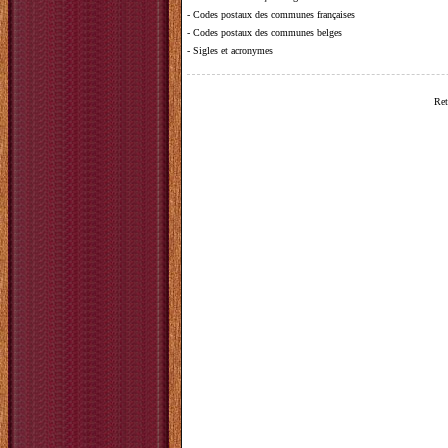
-
Codes postaux des communes françaises
-
Codes postaux des communes belges
-
Sigles et acronymes
Ret