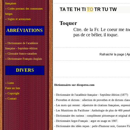
françaises
»
Codes postaux des communes
TA
TE
TH
TI
TO
TR
TU
TW
belges
»
Sigles et acronymes
Toquer
Ctre. de la Fr. Le coeur me
to
ABRÉVIATIONS
pas de ce bélier, il
toque
.
»
Dictionnaire de l'académie
française - Septième édition
»
Glossaire franco-canadien
Rafraichir la page
|
Aj
»
Dictionnaire Français-Anglais
DIVERS
»
Liens
Dictionnaires sur dicoperso.com
Faire un lien
»
Copyright
-
Dictionnaire de l'académie française - Septième édition (1877)
»
Contact
-
Proverbes et dictons
: sélection de proverbes et de dictons clas
-
Les mots qui restent
: répertoire de citations françaises, expres
-
Les Munitions du Pacifisme
: Anthologie de plus de 400 pensée
-
Dictionnaire des curieux
: complément pittoresque et original de
-
Dictionnaire Argot-Français
: argot en usage en 1907.
-
Dictionnaire des idées reçues
:
perle d'humour noir, Gustave Fla