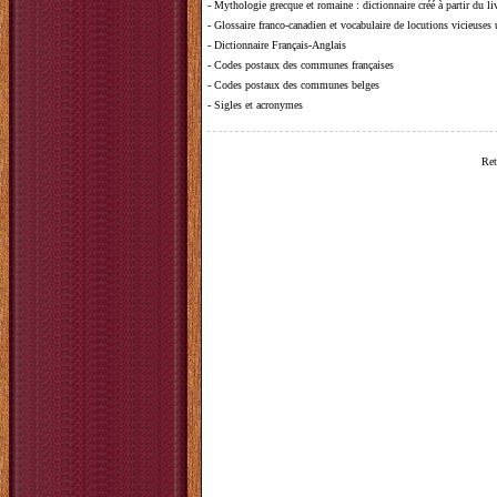
-
Mythologie grecque et romaine
: dictionnaire créé à partir du 
-
Glossaire franco-canadien et vocabulaire de locutions vicieuses
-
Dictionnaire Français-Anglais
-
Codes postaux des communes françaises
-
Codes postaux des communes belges
-
Sigles et acronymes
Ret