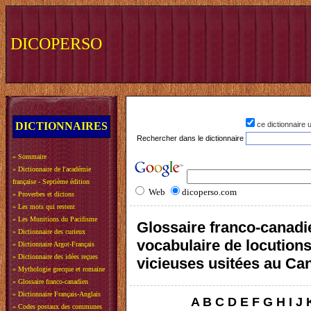
DICOPERSO
DICTIONNAIRES
ce dictionnaire
Rechercher dans le dictionnaire
»
Sommaire
»
Dictionnaire de l'académie
française - Septième édition
Web
dicoperso.com
»
Proverbes et dictons
»
Les mots qui restent
»
Les Munitions du Pacifisme
Glossaire franco-canadi
»
Dictionnaire des curieux
vocabulaire de locution
»
Dictionnaire Argot-Français
»
Dictionnaire des idées reçues
vicieuses usitées au Ca
»
Mythologie grecque et romaine
»
Glossaire franco-canadien
»
Dictionnaire Français-Anglais
A
B
C
D
E
F
G
H
I
J
»
Codes postaux des communes