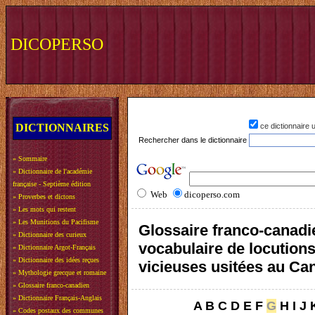
DICOPERSO
DICTIONNAIRES
ce dictionnaire
Rechercher dans le dictionnaire
»
Sommaire
»
Dictionnaire de l'académie
française - Septième édition
Web
dicoperso.com
»
Proverbes et dictons
»
Les mots qui restent
»
Les Munitions du Pacifisme
Glossaire franco-canadi
»
Dictionnaire des curieux
vocabulaire de locution
»
Dictionnaire Argot-Français
»
Dictionnaire des idées reçues
vicieuses usitées au Ca
»
Mythologie grecque et romaine
»
Glossaire franco-canadien
»
Dictionnaire Français-Anglais
A
B
C
D
E
F
G
H
I
J
»
Codes postaux des communes