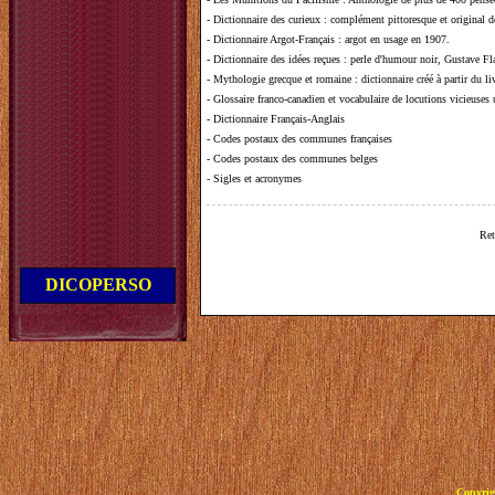
-
Dictionnaire des curieux
: complément pittoresque et original de
-
Dictionnaire Argot-Français
: argot en usage en 1907.
-
Dictionnaire des idées reçues
:
perle d'humour noir, Gustave Fla
-
Mythologie grecque et romaine
: dictionnaire créé à partir du 
-
Glossaire franco-canadien et vocabulaire de locutions vicieuses
-
Dictionnaire Français-Anglais
-
Codes postaux des communes françaises
-
Codes postaux des communes belges
-
Sigles et acronymes
Ret
DICOPERSO
Copyrig