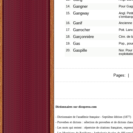
14.
Gangner
Pour Gagne
15.
Gangway
Angl. Pet
s'embarqu
16.
Ganif
Ancienne 
17.
Garrocher
Poit. Lan
18.
Garçonnière
Ctre. de l
19.
Gas
Pop., pou
20.
Gaspille
Nor. Pour
exploitatio
Pages: |
1
Dictionnaires sur dicoperso.com
-
Dictionnaire de l'académie française - Septième édition (1877)
-
Proverbes et dictons
: sélection de proverbes et de dictons clas
-
Les mots qui restent
: répertoire de citations françaises, expres
-
Les Munitions du Pacifisme
: Anthologie de plus de 400 pensée