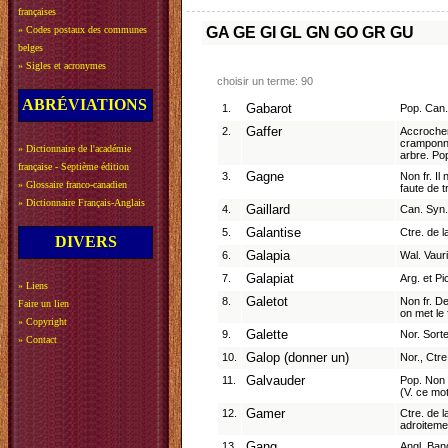
françaises
»
Codes postaux des communes
GA
GE
GI
GL
GN
GO
GR
GU
belges
»
Sigles et acronymes
choisir un terme: 90
ABRÉVIATIONS
1.
Gabarot
Pop. Can. 
2.
Gaffer
Accrocher
cramponner
»
Dictionnaire de l'académie
arbre. Pop
française - Septième édition
3.
Gagne
Non fr. Il
»
Glossaire franco-canadien
faute de t
»
Dictionnaire Français-Anglais
4.
Gaillard
Can. Syn.
5.
Galantise
Ctre. de l
DIVERS
6.
Galapia
Wal. Vaur
7.
Galapiat
Arg. et P
»
Liens
8.
Galetot
Non fr. D
Faire un lien
on met le 
»
Copyright
9.
Galette
Nor. Sort
»
Contact
10.
Galop (donner un)
Nor., Ctre
11.
Galvauder
Pop. Non f
(V. ce mo
12.
Gamer
Ctre. de 
adroiteme
13.
Gang
Angl. Ban