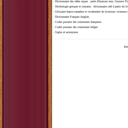
-
Dictionnaire des idées reçues
:
perle d'humour noir, Gustave Fla
-
Mythologie grecque et romaine
: dictionnaire créé à partir du 
-
Glossaire franco-canadien et vocabulaire de locutions vicieuses
-
Dictionnaire Français-Anglais
-
Codes postaux des communes françaises
-
Codes postaux des communes belges
-
Sigles et acronymes
Ret