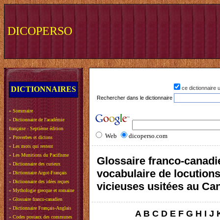
DICOPERSO
DICTIONNAIRES
ce dictionnaire
Rechercher dans le dictionnaire
»
Sommaire
»
Dictionnaire de l'académie
française - Septième édition
Web
dicoperso.com
»
Proverbes et dictons
»
Les mots qui restent
»
Les Munitions du Pacifisme
Glossaire franco-canadi
»
Dictionnaire des curieux
vocabulaire de locution
»
Dictionnaire Argot-Français
»
Dictionnaire des idées reçues
vicieuses usitées au Ca
»
Mythologie grecque et romaine
»
Glossaire franco-canadien
»
Dictionnaire Français-Anglais
A
B
C
D
E
F
G
H
I
J
»
Codes postaux des communes