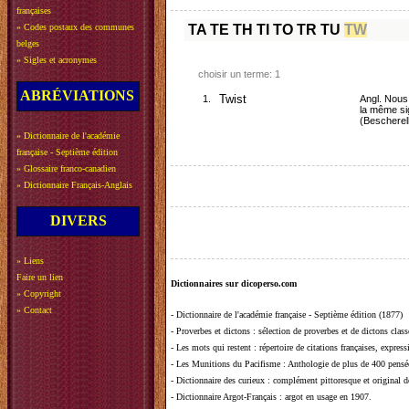
françaises
»
Codes postaux des communes
TA
TE
TH
TI
TO
TR
TU
TW
belges
»
Sigles et acronymes
choisir un terme: 1
ABRÉVIATIONS
1.
Twist
Angl. Nous
la même sig
(Bescherell
»
Dictionnaire de l'académie
française - Septième édition
»
Glossaire franco-canadien
»
Dictionnaire Français-Anglais
DIVERS
»
Liens
Faire un lien
Dictionnaires sur dicoperso.com
»
Copyright
»
Contact
-
Dictionnaire de l'académie française - Septième édition (1877)
-
Proverbes et dictons
: sélection de proverbes et de dictons clas
-
Les mots qui restent
: répertoire de citations françaises, expres
-
Les Munitions du Pacifisme
: Anthologie de plus de 400 pensée
-
Dictionnaire des curieux
: complément pittoresque et original de
-
Dictionnaire Argot-Français
: argot en usage en 1907.