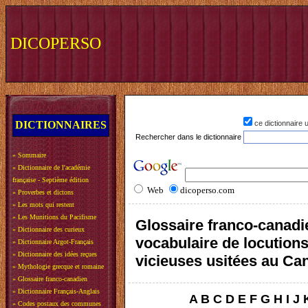
DICOPERSO
DICTIONNAIRES
ce dictionnaire
Rechercher dans le dictionnaire
»
Sommaire
»
Dictionnaire de l'académie
française - Septième édition
Web
dicoperso.com
»
Proverbes et dictons
»
Les mots qui restent
»
Les Munitions du Pacifisme
Glossaire franco-canadi
»
Dictionnaire des curieux
vocabulaire de locution
»
Dictionnaire Argot-Français
»
Dictionnaire des idées reçues
vicieuses usitées au Ca
»
Mythologie grecque et romaine
»
Glossaire franco-canadien
»
Dictionnaire Français-Anglais
A
B
C
D
E
F
G
H
I
J
»
Codes postaux des communes