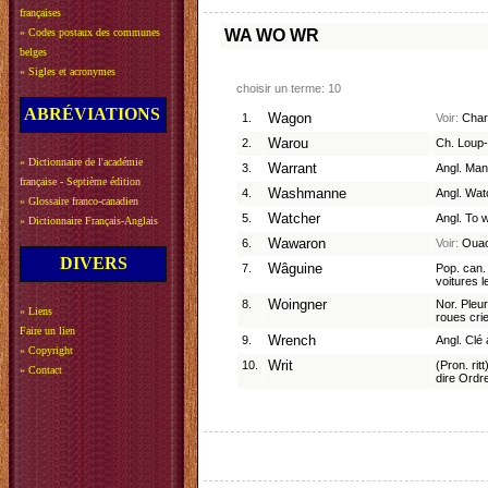
françaises
»
Codes postaux des communes
WA
WO
WR
belges
»
Sigles et acronymes
choisir un terme: 10
ABRÉVIATIONS
1.
Wagon
Voir:
Char
2.
Warou
Ch. Loup-
»
Dictionnaire de l'académie
3.
Warrant
Angl. Man
française - Septième édition
4.
Washmanne
Angl. Wat
»
Glossaire franco-canadien
5.
Watcher
Angl. To w
»
Dictionnaire Français-Anglais
6.
Wawaron
Voir:
Ouao
DIVERS
7.
Wâguine
Pop. can. 
voitures l
8.
Woingner
Nor. Pleur
»
Liens
roues crie
Faire un lien
9.
Wrench
Angl. Clé 
»
Copyright
10.
Writ
(Pron. rit
»
Contact
dire Ord