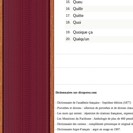
15.
Queu
16.
Quillir
17.
Quitte
18.
Quoi
19.
Quoique ça
20.
Quéqu'un
Dictionnaires sur dicoperso.com
-
Dictionnaire de l'académie française - Septième édition (1877)
-
Proverbes et dictons
: sélection de proverbes et de dictons clas
-
Les mots qui restent
: répertoire de citations françaises, expres
-
Les Munitions du Pacifisme
: Anthologie de plus de 400 pensée
-
Dictionnaire des curieux
: complément pittoresque et original de
-
Dictionnaire Argot-Français
: argot en usage en 1907.