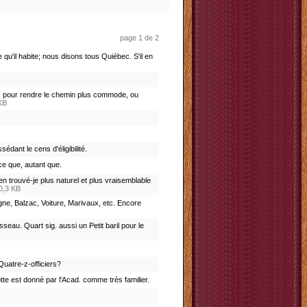
page 1 de 2
qu'il habite; nous disons tous Quiébec. S'il en
ons, pour rendre le chemin plus commode, ou
KB
édant le cens d'éligibilité.
 ce que, autant que.
n trouvé-je plus naturel et plus vraisemblable
0,3 KB
gne, Balzac, Voiture, Marivaux, etc. Encore
seau. Quart sig. aussi un Petit baril pour le
Quatre-z-officiers?
tte est donné par l'Acad. comme très familier.