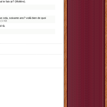
l te fais-je? (Molière).
e cela, soixante ans? voilà bien de quoi
0,5 KB
é-là.