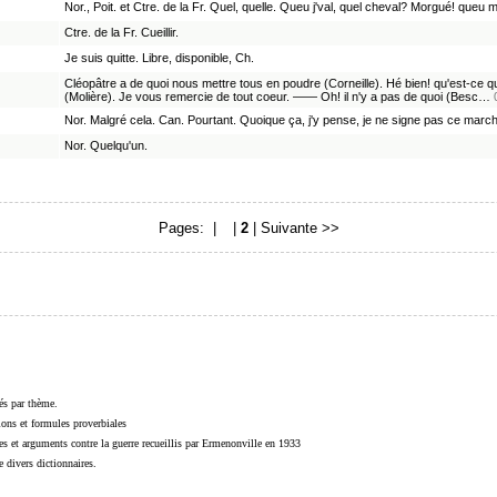
Nor., Poit. et Ctre. de la Fr. Quel, quelle. Queu j'val, quel cheval? Morgué! queu ma
Ctre. de la Fr. Cueillir.
Je suis quitte. Libre, disponible, Ch.
Cléopâtre a de quoi nous mettre tous en poudre (Corneille). Hé bien! qu'est-ce qu
(Molière). Je vous remercie de tout coeur. —— Oh! il n'y a pas de quoi (Besc…
Nor. Malgré cela. Can. Pourtant. Quoique ça, j'y pense, je ne signe pas ce march
Nor. Quelqu'un.
Pages: |
1
|
2
|
Suivante >>
sés par thème.
sions et formules proverbiales
s et arguments contre la guerre recueillis par Ermenonville en 1933
 divers dictionnaires.