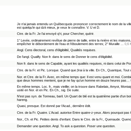
Je n'ai jamais entendu un Québecquois prononcer correctement le nom de la ville 
est quielqu'in qui dzit mieux, je veux le connaître. V. U et D.
Ctre. de la Fr. Je l'ai envoyé q'ri, pour Chercher, quérir.
1° Levée, ordinairement revêtue de pierre de taille, entre la rivière et les mais
empêcher le débordement de l'eau et l'éboulement des terres; 2° Muraille …
0,6 
Angl. Cens électoral, cens d'éligibilité, Qualités requises.
De l'angl. Qualify. Non fr. dans le sens de Donner le cens d'éligibilité.
Non fr. dans le sens de Capable, ayant les qualités requises, ni dans celui de Poss
Ctre. de la Fr. et Pic. Lorsque. Quand que j'irai à la ville. En Ch., Quantque, Tout
Nor. et Ctre. de la Fr. Avec, en même temps que: Il est venu quant et moi. Combie
que deux hommes mentent, que je ne fay qu'un homme en douze heures pas…
En même temps. Loc. fr., mais vieillie; on la trouve dans Rabelais, Amyot, Montai
usité en Nor. et en Pic. En Ch., sig. De suite.
N'est pas syn. de Tonneau, baril. Un Quart de blé est la quatrième partie d'un bois
hareng.
Quasi, presque. Est donné par l'Acad., dernière édit.
Ctre. de la Fr. Quatre. L'Acad. autorise Entre quatre-z-yeux. Alors pourquoi pas 
Nor., Ch. et Pic. Petites dents d'enfant. Dans le Ctre. de la Fr., Quenaude. Queno
Demander une question. Angl. To ask a question. Poser une question.