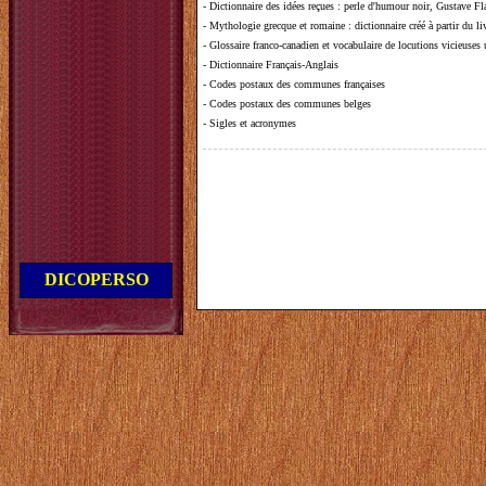
-
Dictionnaire des idées reçues
:
perle d'humour noir, Gustave Fla
-
Mythologie grecque et romaine
: dictionnaire créé à partir du 
-
Glossaire franco-canadien et vocabulaire de locutions vicieuses
-
Dictionnaire Français-Anglais
-
Codes postaux des communes françaises
-
Codes postaux des communes belges
-
Sigles et acronymes
DICOPERSO