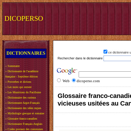
DICOPERSO
DICTIONNAIRES
ce dictionnaire
Rechercher dans le dictionnaire
»
Sommaire
»
Dictionnaire de l'académie
française - Septième édition
Web
dicoperso.com
»
Proverbes et dictons
»
Les mots qui restent
»
Les Munitions du Pacifisme
Glossaire franco-canadie
»
Dictionnaire des curieux
vicieuses usitées au Ca
»
Dictionnaire Argot-Français
»
Dictionnaire des idées reçues
»
Mythologie grecque et romaine
»
Glossaire franco-canadien
»
Dictionnaire Français-Anglais
»
Codes postaux des communes