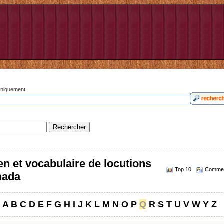
 uniquement
n et vocabulaire de locutions
Top 10
Commen
nada
A
B
C
D
E
F
G
H
I
J
K
L
M
N
O
P
Q
R
S
T
U
V
W
Y
Z