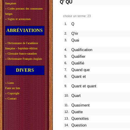
Q'
QU
françaises
»
Codes postaux des communes
belges
choisir un terme: 23
»
Sigles et acronymes
1.
Q
ABRÉVIATIONS
2.
Q'rir
3.
Quai
»
Dictionnaire de l'académie
française - Septième édition
4.
Qualification
»
Glossaire franco-canadien
5.
Qualifier
»
Dictionnaire Français-Anglais
6.
Qualifié
DIVERS
7.
Quand que
8.
Quant et
»
Liens
9.
Quant et quant
Faire un lien
»
Copyright
10.
Quart
»
Contact
11.
Quasiment
12.
Quatte
13.
Quenottes
14.
Question