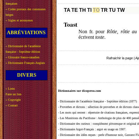
françaises
»
Codes postaux des communes
TA
TE
TH
TI
TO
TR
TU
TW
belges
»
Sigles et acronymes
Toast
Non fr. pour
Rôtie, rôtie au
ABRÉVIATIONS
écrivent
toste
.
»
Dictionnaire de l'académie
française - Septième édition
»
Glossaire franco-canadien
Rafraichir la page
|
Aj
»
Dictionnaire Français-Anglais
DIVERS
»
Liens
Dictionnaires sur dicoperso.com
Faire un lien
»
Copyright
-
Dictionnaire de l'académie française - Septième édition (1877)
»
Contact
-
Proverbes et dictons
: sélection de proverbes et de dictons clas
-
Les mots qui restent
: répertoire de citations françaises, expres
-
Les Munitions du Pacifisme
: Anthologie de plus de 400 pensée
-
Dictionnaire des curieux
: complément pittoresque et original de
-
Dictionnaire Argot-Français
: argot en usage en 1907.
-
Dictionnaire des idées reçues
:
perle d'humour noir, Gustave Fla