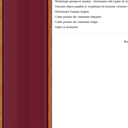
-
Mythologie grecque et romaine
: dictionnaire créé à partir du 
-
Glossaire franco-canadien et vocabulaire de locutions vicieuses
-
Dictionnaire Français-Anglais
-
Codes postaux des communes françaises
-
Codes postaux des communes belges
-
Sigles et acronymes
Ret