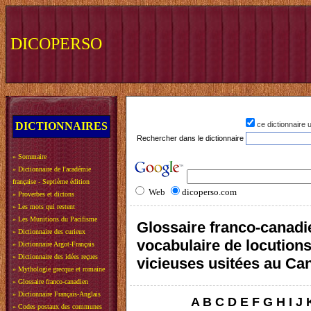
DICOPERSO
DICTIONNAIRES
ce dictionnaire
Rechercher dans le dictionnaire
»
Sommaire
»
Dictionnaire de l'académie
française - Septième édition
Web
dicoperso.com
»
Proverbes et dictons
»
Les mots qui restent
»
Les Munitions du Pacifisme
Glossaire franco-canadi
»
Dictionnaire des curieux
vocabulaire de locution
»
Dictionnaire Argot-Français
»
Dictionnaire des idées reçues
vicieuses usitées au Ca
»
Mythologie grecque et romaine
»
Glossaire franco-canadien
»
Dictionnaire Français-Anglais
A
B
C
D
E
F
G
H
I
J
»
Codes postaux des communes