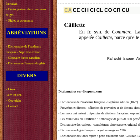
françaises
»
Codes postaux des communes
CA
CE
CH
CI
CL
CO
CR
CU
belges
»
Sigles et acronymes
Câillette
En fr. syn. de
Commère
. La
ABRÉVIATIONS
appelée
Caillette
, parce qu'ell
»
Dictionnaire de l'académie
française - Septième édition
»
Glossaire franco-canadien
Rafraichir la page
|
Aj
»
Dictionnaire Français-Anglais
DIVERS
»
Liens
Dictionnaires sur dicoperso.com
Faire un lien
»
Copyright
-
Dictionnaire de l'académie française - Septième édition (1877)
»
Contact
-
Proverbes et dictons
: sélection de proverbes et de dictons clas
-
Les mots qui restent
: répertoire de citations françaises, expres
-
Les Munitions du Pacifisme
: Anthologie de plus de 400 pensée
-
Dictionnaire des curieux
: complément pittoresque et original de
-
Dictionnaire Argot-Français
: argot en usage en 1907.
-
Dictionnaire des idées reçues
:
perle d'humour noir, Gustave Fla