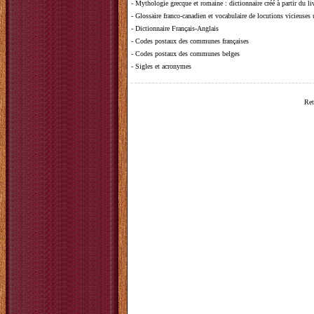
-
Mythologie grecque et romaine
: dictionnaire créé à partir du 
-
Glossaire franco-canadien et vocabulaire de locutions vicieuses
-
Dictionnaire Français-Anglais
-
Codes postaux des communes françaises
-
Codes postaux des communes belges
-
Sigles et acronymes
Ret