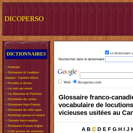
DICOPERSO
DICTIONNAIRES
ce dictionnaire
Rechercher dans le dictionnaire
»
Sommaire
»
Dictionnaire de l'académie
française - Septième édition
Web
dicoperso.com
»
Proverbes et dictons
»
Les mots qui restent
»
Les Munitions du Pacifisme
Glossaire franco-canadi
»
Dictionnaire des curieux
vocabulaire de locution
»
Dictionnaire Argot-Français
»
Dictionnaire des idées reçues
vicieuses usitées au Ca
»
Mythologie grecque et romaine
»
Glossaire franco-canadien
»
Dictionnaire Français-Anglais
A
B
C
D
E
F
G
H
I
J
»
Codes postaux des communes