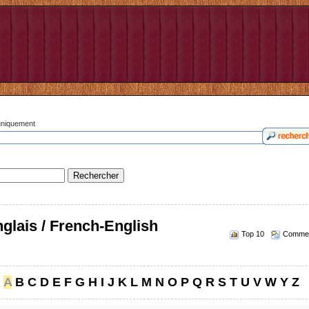
 uniquement
glais / French-English
Top 10
Commen
A
B
C
D
E
F
G
H
I
J
K
L
M
N
O
P
Q
R
S
T
U
V
W
Y
Z