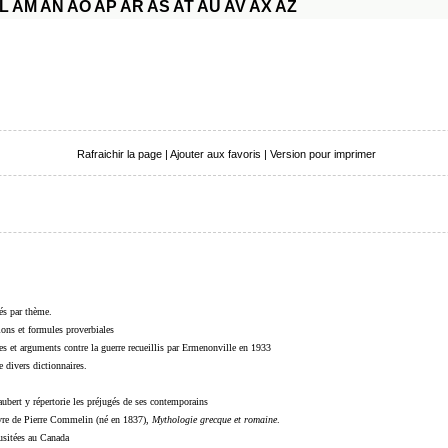
L
AM
AN
AO
AP
AR
AS
AT
AU
AV
AX
AZ
Rafraichir la page
|
Ajouter aux favoris
|
Version pour imprimer
sés par thème.
sions et formules proverbiales
s et arguments contre la guerre recueillis par Ermenonville en 1933
 divers dictionnaires.
ubert y répertorie les préjugés de ses contemporains
livre de Pierre Commelin (né en 1837),
Mythologie grecque et romaine
.
 usitées au Canada