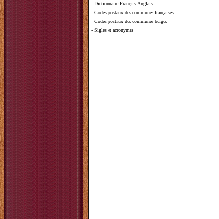
-
Dictionnaire Français-Anglais
-
Codes postaux des communes françaises
-
Codes postaux des communes belges
-
Sigles et acronymes