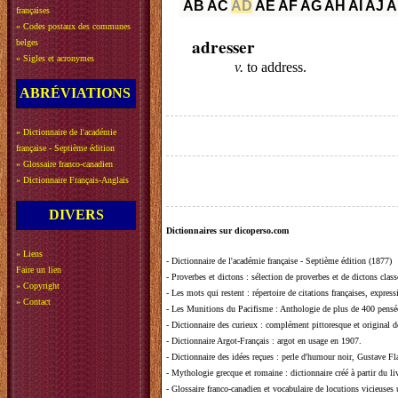
AB
AC
AD
AE
AF
AG
AH
AI
AJ
A
françaises
»
Codes postaux des communes
adresser
belges
»
Sigles et acronymes
v.
to address.
ABRÉVIATIONS
»
Dictionnaire de l'académie
française - Septième édition
»
Glossaire franco-canadien
»
Dictionnaire Français-Anglais
DIVERS
Dictionnaires sur dicoperso.com
»
Liens
-
Dictionnaire de l'académie française - Septième édition (1877)
Faire un lien
-
Proverbes et dictons
: sélection de proverbes et de dictons clas
»
Copyright
-
Les mots qui restent
: répertoire de citations françaises, expres
»
Contact
-
Les Munitions du Pacifisme
: Anthologie de plus de 400 pensée
-
Dictionnaire des curieux
: complément pittoresque et original de
-
Dictionnaire Argot-Français
: argot en usage en 1907.
-
Dictionnaire des idées reçues
:
perle d'humour noir, Gustave Fla
-
Mythologie grecque et romaine
: dictionnaire créé à partir du 
-
Glossaire franco-canadien et vocabulaire de locutions vicieuses