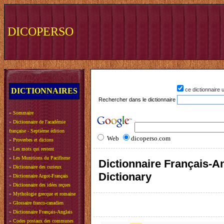
DICOPERSO
DICTIONNAIRES
ce dictionnaire
Rechercher dans le dictionnaire
»
Sommaire
»
Dictionnaire de l'académie
française - Septième édition
Web
dicoperso.com
»
Proverbes et dictons
»
Les mots qui restent
»
Les Munitions du Pacifisme
Dictionnaire Français-An
»
Dictionnaire des curieux
Dictionary
»
Dictionnaire Argot-Français
»
Dictionnaire des idées reçues
»
Mythologie grecque et romaine
»
Glossaire franco-canadien
»
Dictionnaire Français-Anglais
»
Codes postaux des communes