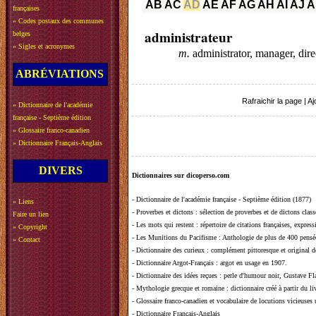
AB
AC
AD
AE
AF
AG
AH
AI
AJ
A
françaises
»
Codes postaux des communes
administrateur
belges
»
Sigles et acronymes
m.
administrator, manager, dire
ABRÉVIATIONS
Rafraichir la page
|
Aj
»
Dictionnaire de l'académie
française - Septième édition
»
Glossaire franco-canadien
»
Dictionnaire Français-Anglais
DIVERS
Dictionnaires sur dicoperso.com
-
Dictionnaire de l'académie française - Septième édition (1877)
»
Liens
-
Proverbes et dictons
: sélection de proverbes et de dictons clas
Faire un lien
-
Les mots qui restent
: répertoire de citations françaises, expres
»
Copyright
-
Les Munitions du Pacifisme
: Anthologie de plus de 400 pensée
»
Contact
-
Dictionnaire des curieux
: complément pittoresque et original de
-
Dictionnaire Argot-Français
: argot en usage en 1907.
-
Dictionnaire des idées reçues
:
perle d'humour noir, Gustave Fla
-
Mythologie grecque et romaine
: dictionnaire créé à partir du 
-
Glossaire franco-canadien et vocabulaire de locutions vicieuses
-
Dictionnaire Français-Anglais