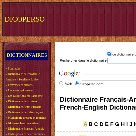
DICOPERSO
DICTIONNAIRES
ce dictionnaire
Rechercher dans le dictionnaire
»
Sommaire
»
Dictionnaire de l'académie
française - Septième édition
Web
dicoperso.com
»
Proverbes et dictons
»
Les mots qui restent
»
Les Munitions du Pacifisme
Dictionnaire Français-An
»
Dictionnaire des curieux
French-English Dictiona
»
Dictionnaire Argot-Français
»
Dictionnaire des idées reçues
»
Mythologie grecque et romaine
A
B
C
D
E
F
G
H
I
J
»
Glossaire franco-canadien
»
Dictionnaire Français-Anglais
»
Codes postaux des communes