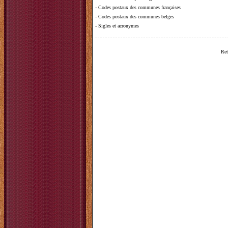
-
Codes postaux des communes françaises
-
Codes postaux des communes belges
-
Sigles et acronymes
Ret