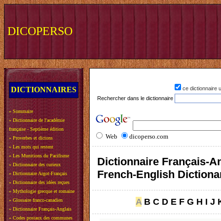
DICOPERSO
DICTIONNAIRES
ce dictionnaire
Rechercher dans le dictionnaire
»
Sommaire
»
Dictionnaire de l'académie
française - Septième édition
Web
dicoperso.com
»
Proverbes et dictons
»
Les mots qui restent
»
Les Munitions du Pacifisme
Dictionnaire Français-An
»
Dictionnaire des curieux
French-English Dictiona
»
Dictionnaire Argot-Français
»
Dictionnaire des idées reçues
»
Mythologie grecque et romaine
A
B
C
D
E
F
G
H
I
J
»
Glossaire franco-canadien
»
Dictionnaire Français-Anglais
»
Codes postaux des communes