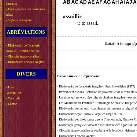
AB
AC
AD
AE
AF
AG
AH
AI
AJ
A
françaises
»
Codes postaux des communes
assaillir
belges
»
Sigles et acronymes
v.
to assail.
ABRÉVIATIONS
Rafraichir la page
|
Aj
»
Dictionnaire de l'académie
française - Septième édition
»
Glossaire franco-canadien
»
Dictionnaire Français-Anglais
DIVERS
Dictionnaires sur dicoperso.com
-
Dictionnaire de l'académie française - Septième édition (1877)
»
Liens
-
Proverbes et dictons
: sélection de proverbes et de dictons clas
Faire un lien
-
Les mots qui restent
: répertoire de citations françaises, expres
»
Copyright
-
Les Munitions du Pacifisme
: Anthologie de plus de 400 pensée
»
Contact
-
Dictionnaire des curieux
: complément pittoresque et original de
-
Dictionnaire Argot-Français
: argot en usage en 1907.
-
Dictionnaire des idées reçues
:
perle d'humour noir, Gustave Fla
-
Mythologie grecque et romaine
: dictionnaire créé à partir du 
-
Glossaire franco-canadien et vocabulaire de locutions vicieuses
-
Dictionnaire Français-Anglais