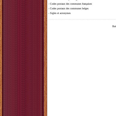
-
Codes postaux des communes françaises
-
Codes postaux des communes belges
-
Sigles et acronymes
Ret