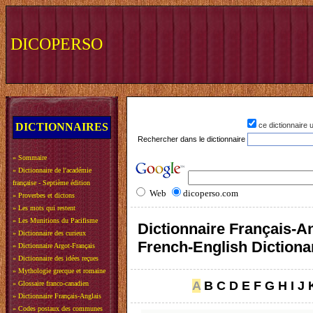
DICOPERSO
DICTIONNAIRES
ce dictionnaire
Rechercher dans le dictionnaire
»
Sommaire
»
Dictionnaire de l'académie
française - Septième édition
Web
dicoperso.com
»
Proverbes et dictons
»
Les mots qui restent
»
Les Munitions du Pacifisme
Dictionnaire Français-An
»
Dictionnaire des curieux
French-English Dictiona
»
Dictionnaire Argot-Français
»
Dictionnaire des idées reçues
»
Mythologie grecque et romaine
A
B
C
D
E
F
G
H
I
J
»
Glossaire franco-canadien
»
Dictionnaire Français-Anglais
»
Codes postaux des communes