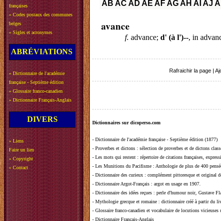
AB
AC
AD
AE
AF
AG
AH
AI
AJ
A
françaises
»
Codes postaux des communes
avance
belges
»
Sigles et acronymes
f.
advance;
d' (à l')--
, in advan
ABRÉVIATIONS
Rafraichir la page
|
Aj
»
Dictionnaire de l'académie
française - Septième édition
»
Glossaire franco-canadien
»
Dictionnaire Français-Anglais
DIVERS
Dictionnaires sur dicoperso.com
-
Dictionnaire de l'académie française - Septième édition (1877)
»
Liens
-
Proverbes et dictons
: sélection de proverbes et de dictons clas
Faire un lien
-
Les mots qui restent
: répertoire de citations françaises, expres
»
Copyright
-
Les Munitions du Pacifisme
: Anthologie de plus de 400 pensée
»
Contact
-
Dictionnaire des curieux
: complément pittoresque et original de
-
Dictionnaire Argot-Français
: argot en usage en 1907.
-
Dictionnaire des idées reçues
:
perle d'humour noir, Gustave Fla
-
Mythologie grecque et romaine
: dictionnaire créé à partir du 
-
Glossaire franco-canadien et vocabulaire de locutions vicieuses
-
Dictionnaire Français-Anglais