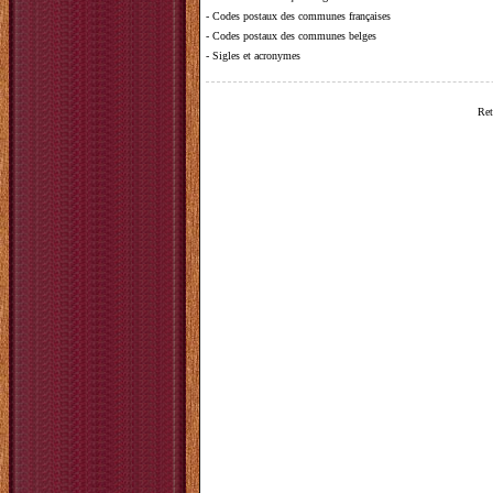
-
Codes postaux des communes françaises
-
Codes postaux des communes belges
-
Sigles et acronymes
Ret