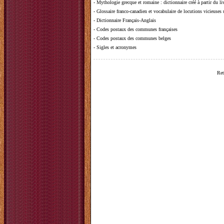
-
Mythologie grecque et romaine
: dictionnaire créé à partir du 
-
Glossaire franco-canadien et vocabulaire de locutions vicieuses
-
Dictionnaire Français-Anglais
-
Codes postaux des communes françaises
-
Codes postaux des communes belges
-
Sigles et acronymes
Ret