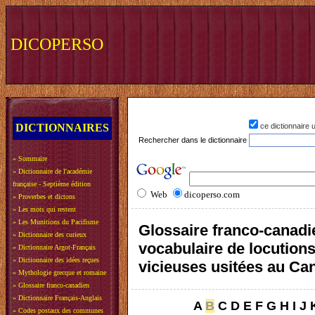
DICOPERSO
DICTIONNAIRES
ce dictionnaire
Rechercher dans le dictionnaire
»
Sommaire
»
Dictionnaire de l'académie
française - Septième édition
Web
dicoperso.com
»
Proverbes et dictons
»
Les mots qui restent
»
Les Munitions du Pacifisme
Glossaire franco-canadi
»
Dictionnaire des curieux
vocabulaire de locution
»
Dictionnaire Argot-Français
»
Dictionnaire des idées reçues
vicieuses usitées au Ca
»
Mythologie grecque et romaine
»
Glossaire franco-canadien
»
Dictionnaire Français-Anglais
A
B
C
D
E
F
G
H
I
J
»
Codes postaux des communes