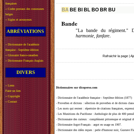
françaises
»
Codes postaux des communes
BA
BE
BI
BL
BO
BR
BU
belges
»
Sigles et acronymes
Bande
"La bande du régiment." 
ABRÉVIATIONS
harmonie, fanfare
.
»
Dictionnaire de l'académie
française - Septième édition
»
Glossaire franco-canadien
Rafraichir la page
|
Aj
»
Dictionnaire Français-Anglais
DIVERS
»
Liens
Dictionnaires sur dicoperso.com
Faire un lien
»
Copyright
-
Dictionnaire de l'académie française - Septième édition (1877)
»
Contact
-
Proverbes et dictons
: sélection de proverbes et de dictons clas
-
Les mots qui restent
: répertoire de citations françaises, expres
-
Les Munitions du Pacifisme
: Anthologie de plus de 400 pensée
-
Dictionnaire des curieux
: complément pittoresque et original de
-
Dictionnaire Argot-Français
: argot en usage en 1907.
-
Dictionnaire des idées reçues
:
perle d'humour noir, Gustave Fla