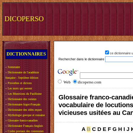
DICOPERSO
DICTIONNAIRES
ce dictionnaire
Rechercher dans le dictionnaire
»
Sommaire
»
Dictionnaire de l'académie
française - Septième édition
Web
dicoperso.com
»
Proverbes et dictons
»
Les mots qui restent
»
Les Munitions du Pacifisme
Glossaire franco-canadi
»
Dictionnaire des curieux
vocabulaire de locution
»
Dictionnaire Argot-Français
»
Dictionnaire des idées reçues
vicieuses usitées au Ca
»
Mythologie grecque et romaine
»
Glossaire franco-canadien
»
Dictionnaire Français-Anglais
A
B
C
D
E
F
G
H
I
J
»
Codes postaux des communes