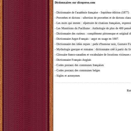
Dictionnaires sur dicoperso.com
-
Dictionnaire de l'académie française - Septième édition (1877)
-
Proverbes et dictons
: sélection de proverbes et de dictons clas
-
Les mots qui restent
: répertoire de citations françaises, expres
-
Les Munitions du Pacifisme
: Anthologie de plus de 400 pensée
-
Dictionnaire des curieux
: complément pittoresque et original de
-
Dictionnaire Argot-Français
: argot en usage en 1907.
-
Dictionnaire des idées reçues
:
perle d'humour noir, Gustave Fla
-
Mythologie grecque et romaine
: dictionnaire créé à partir du 
-
Glossaire franco-canadien et vocabulaire de locutions vicieuses
-
Dictionnaire Français-Anglais
-
Codes postaux des communes françaises
-
Codes postaux des communes belges
-
Sigles et acronymes
Ret