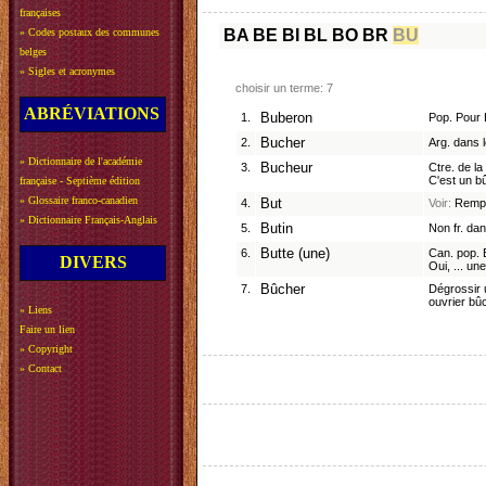
françaises
»
Codes postaux des communes
BA
BE
BI
BL
BO
BR
BU
belges
»
Sigles et acronymes
choisir un terme: 7
ABRÉVIATIONS
1.
Buberon
Pop. Pour 
2.
Bucher
Arg. dans l
»
Dictionnaire de l'académie
3.
Bucheur
Ctre. de la
C'est un b
française - Septième édition
»
Glossaire franco-canadien
4.
But
Voir:
Rempl
»
Dictionnaire Français-Anglais
5.
Butin
Non fr. dan
6.
Butte (une)
Can. pop. 
DIVERS
Oui, ... une
7.
Bûcher
Dégrossir u
ouvrier bûc
»
Liens
Faire un lien
»
Copyright
»
Contact