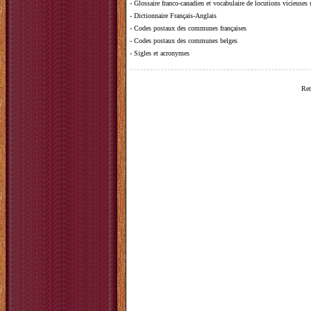
-
Glossaire franco-canadien et vocabulaire de locutions vicieuses
-
Dictionnaire Français-Anglais
-
Codes postaux des communes françaises
-
Codes postaux des communes belges
-
Sigles et acronymes
Ret