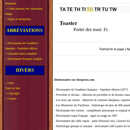
françaises
»
Codes postaux des communes
TA
TE
TH
TI
TO
TR
TU
TW
belges
»
Sigles et acronymes
Toaster
Porter des toast. Fr.
ABRÉVIATIONS
»
Dictionnaire de l'académie
française - Septième édition
Rafraichir la page
|
Aj
»
Glossaire franco-canadien
»
Dictionnaire Français-Anglais
DIVERS
Dictionnaires sur dicoperso.com
»
Liens
Faire un lien
-
Dictionnaire de l'académie française - Septième édition (1877)
»
Copyright
-
Proverbes et dictons
: sélection de proverbes et de dictons clas
»
Contact
-
Les mots qui restent
: répertoire de citations françaises, expres
-
Les Munitions du Pacifisme
: Anthologie de plus de 400 pensée
-
Dictionnaire des curieux
: complément pittoresque et original de
-
Dictionnaire Argot-Français
: argot en usage en 1907.
-
Dictionnaire des idées reçues
:
perle d'humour noir, Gustave Fla
-
Mythologie grecque et romaine
: dictionnaire créé à partir du 