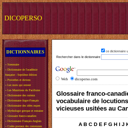
DICOPERSO
DICTIONNAIRES
ce dictionnaire
Rechercher dans le dictionnaire
»
Sommaire
»
Dictionnaire de l'académie
française - Septième édition
Web
dicoperso.com
»
Proverbes et dictons
»
Les mots qui restent
»
Les Munitions du Pacifisme
Glossaire franco-canadi
»
Dictionnaire des curieux
vocabulaire de locution
»
Dictionnaire Argot-Français
»
Dictionnaire des idées reçues
vicieuses usitées au Ca
»
Mythologie grecque et romaine
»
Glossaire franco-canadien
»
Dictionnaire Français-Anglais
A
B
C
D
E
F
G
H
I
J
»
Codes postaux des communes