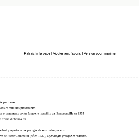
Rafraichir la page
|
Ajouter aux favoris
|
Version pour imprimer
sés par thème.
sions et formules proverbiales
s et arguments contre la guerre recueillis par Ermenonville en 1933
 divers dictionnaires.
ubert y répertorie les préjugés de ses contemporains
livre de Pierre Commelin (né en 1837),
Mythologie grecque et romaine
.