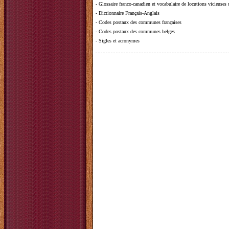
-
Glossaire franco-canadien et vocabulaire de locutions vicieuses
-
Dictionnaire Français-Anglais
-
Codes postaux des communes françaises
-
Codes postaux des communes belges
-
Sigles et acronymes