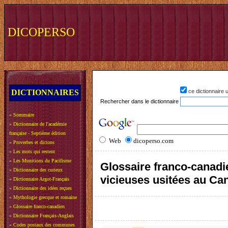
DICOPERSO
DICTIONNAIRES
ce dictionnaire
Rechercher dans le dictionnaire
»
Sommaire
»
Dictionnaire de l'académie
française - Septième édition
Web
dicoperso.com
»
Proverbes et dictons
»
Les mots qui restent
»
Les Munitions du Pacifisme
Glossaire franco-canadie
»
Dictionnaire des curieux
vicieuses usitées au Ca
»
Dictionnaire Argot-Français
»
Dictionnaire des idées reçues
»
Mythologie grecque et romaine
»
Glossaire franco-canadien
»
Dictionnaire Français-Anglais
»
Codes postaux des communes