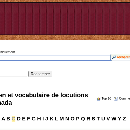
 uniquement
n et vocabulaire de locutions
Top 10
Commen
nada
A
B
C
D
E
F
G
H
I
J
K
L
M
N
O
P
Q
R
S
T
U
V
W
Y
Z