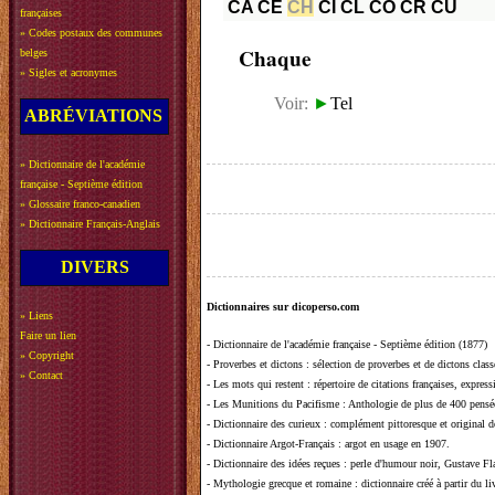
CA
CE
CH
CI
CL
CO
CR
CU
françaises
»
Codes postaux des communes
Chaque
belges
»
Sigles et acronymes
Voir:
►
Tel
ABRÉVIATIONS
»
Dictionnaire de l'académie
française - Septième édition
»
Glossaire franco-canadien
»
Dictionnaire Français-Anglais
DIVERS
Dictionnaires sur dicoperso.com
»
Liens
Faire un lien
-
Dictionnaire de l'académie française - Septième édition (1877)
»
Copyright
-
Proverbes et dictons
: sélection de proverbes et de dictons clas
»
Contact
-
Les mots qui restent
: répertoire de citations françaises, expres
-
Les Munitions du Pacifisme
: Anthologie de plus de 400 pensée
-
Dictionnaire des curieux
: complément pittoresque et original de
-
Dictionnaire Argot-Français
: argot en usage en 1907.
-
Dictionnaire des idées reçues
:
perle d'humour noir, Gustave Fla
-
Mythologie grecque et romaine
: dictionnaire créé à partir du 