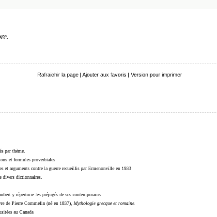
re
.
Rafraichir la page
|
Ajouter aux favoris
|
Version pour imprimer
sés par thème.
sions et formules proverbiales
s et arguments contre la guerre recueillis par Ermenonville en 1933
 divers dictionnaires.
ubert y répertorie les préjugés de ses contemporains
livre de Pierre Commelin (né en 1837),
Mythologie grecque et romaine
.
 usitées au Canada