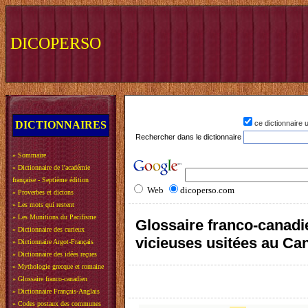
DICOPERSO
DICTIONNAIRES
ce dictionnaire
Rechercher dans le dictionnaire
»
Sommaire
»
Dictionnaire de l'académie
française - Septième édition
Web
dicoperso.com
»
Proverbes et dictons
»
Les mots qui restent
»
Les Munitions du Pacifisme
Glossaire franco-canadie
»
Dictionnaire des curieux
vicieuses usitées au Ca
»
Dictionnaire Argot-Français
»
Dictionnaire des idées reçues
»
Mythologie grecque et romaine
»
Glossaire franco-canadien
»
Dictionnaire Français-Anglais
»
Codes postaux des communes