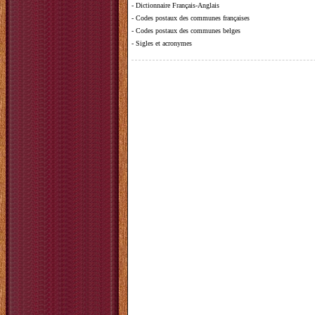
-
Dictionnaire Français-Anglais
-
Codes postaux des communes françaises
-
Codes postaux des communes belges
-
Sigles et acronymes