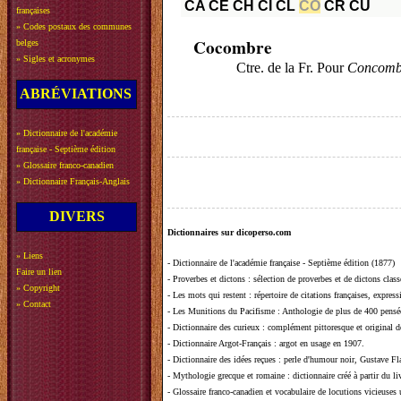
CA
CE
CH
CI
CL
CO
CR
CU
françaises
»
Codes postaux des communes
Cocombre
belges
»
Sigles et acronymes
Ctre. de la Fr. Pour
Concomb
ABRÉVIATIONS
»
Dictionnaire de l'académie
française - Septième édition
»
Glossaire franco-canadien
»
Dictionnaire Français-Anglais
DIVERS
Dictionnaires sur dicoperso.com
»
Liens
-
Dictionnaire de l'académie française - Septième édition (1877)
Faire un lien
-
Proverbes et dictons
: sélection de proverbes et de dictons clas
»
Copyright
-
Les mots qui restent
: répertoire de citations françaises, expres
»
Contact
-
Les Munitions du Pacifisme
: Anthologie de plus de 400 pensée
-
Dictionnaire des curieux
: complément pittoresque et original de
-
Dictionnaire Argot-Français
: argot en usage en 1907.
-
Dictionnaire des idées reçues
:
perle d'humour noir, Gustave Fla
-
Mythologie grecque et romaine
: dictionnaire créé à partir du 
-
Glossaire franco-canadien et vocabulaire de locutions vicieuses