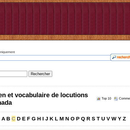
 uniquement
n et vocabulaire de locutions
Top 10
Commen
nada
A
B
C
D
E
F
G
H
I
J
K
L
M
N
O
P
Q
R
S
T
U
V
W
Y
Z