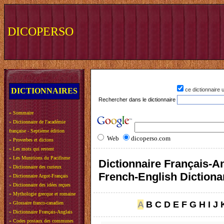
DICOPERSO
DICTIONNAIRES
ce dictionnaire
Rechercher dans le dictionnaire
»
Sommaire
»
Dictionnaire de l'académie
française - Septième édition
Web
dicoperso.com
»
Proverbes et dictons
»
Les mots qui restent
»
Les Munitions du Pacifisme
Dictionnaire Français-An
»
Dictionnaire des curieux
French-English Dictiona
»
Dictionnaire Argot-Français
»
Dictionnaire des idées reçues
»
Mythologie grecque et romaine
A
B
C
D
E
F
G
H
I
J
»
Glossaire franco-canadien
»
Dictionnaire Français-Anglais
»
Codes postaux des communes