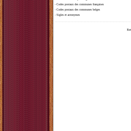
-
Codes postaux des communes françaises
-
Codes postaux des communes belges
-
Sigles et acronymes
Ret