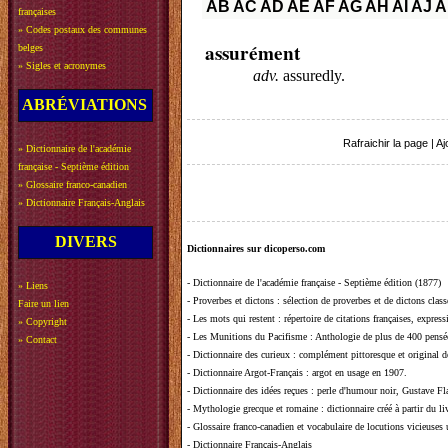
AB
AC
AD
AE
AF
AG
AH
AI
AJ
A
françaises
»
Codes postaux des communes
assurément
belges
»
Sigles et acronymes
adv.
assuredly.
ABRÉVIATIONS
Rafraichir la page
|
Aj
»
Dictionnaire de l'académie
française - Septième édition
»
Glossaire franco-canadien
»
Dictionnaire Français-Anglais
DIVERS
Dictionnaires sur dicoperso.com
-
Dictionnaire de l'académie française - Septième édition (1877)
»
Liens
-
Proverbes et dictons
: sélection de proverbes et de dictons clas
Faire un lien
-
Les mots qui restent
: répertoire de citations françaises, expres
»
Copyright
-
Les Munitions du Pacifisme
: Anthologie de plus de 400 pensée
»
Contact
-
Dictionnaire des curieux
: complément pittoresque et original de
-
Dictionnaire Argot-Français
: argot en usage en 1907.
-
Dictionnaire des idées reçues
:
perle d'humour noir, Gustave Fla
-
Mythologie grecque et romaine
: dictionnaire créé à partir du 
-
Glossaire franco-canadien et vocabulaire de locutions vicieuses
-
Dictionnaire Français-Anglais