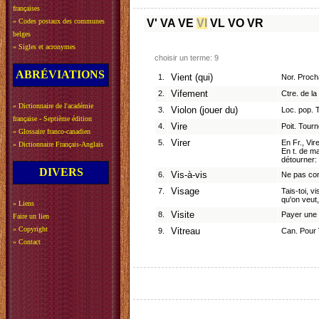
françaises
»
Codes postaux des communes
V'
VA
VE
VI
VL
VO
VR
belges
»
Sigles et acronymes
choisir un terme: 9
ABRÉVIATIONS
1.
Vient (qui)
Nor. Proch
2.
Vifement
Ctre. de la
»
Dictionnaire de l'académie
3.
Violon (jouer du)
Loc. pop. T
française - Septième édition
4.
Vire
Poit. Tourn
»
Glossaire franco-canadien
5.
Virer
En Fr., Vi
»
Dictionnaire Français-Anglais
En t. de ma
détourner:
DIVERS
6.
Vis-à-vis
Ne pas con
7.
Visage
Tais-toi, v
qu'on veut,
»
Liens
8.
Visite
Payer une 
Faire un lien
»
Copyright
9.
Vitreau
Can. Pour Vi
»
Contact