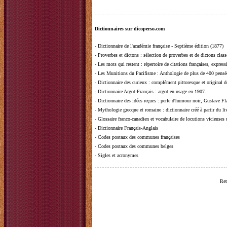
Dictionnaires sur dicoperso.com
-
Dictionnaire de l'académie française - Septième édition (1877)
-
Proverbes et dictons
: sélection de proverbes et de dictons clas
-
Les mots qui restent
: répertoire de citations françaises, expres
-
Les Munitions du Pacifisme
: Anthologie de plus de 400 pensée
-
Dictionnaire des curieux
: complément pittoresque et original de
-
Dictionnaire Argot-Français
: argot en usage en 1907.
-
Dictionnaire des idées reçues
:
perle d'humour noir, Gustave Fla
-
Mythologie grecque et romaine
: dictionnaire créé à partir du 
-
Glossaire franco-canadien et vocabulaire de locutions vicieuses
-
Dictionnaire Français-Anglais
-
Codes postaux des communes françaises
-
Codes postaux des communes belges
-
Sigles et acronymes
Ret