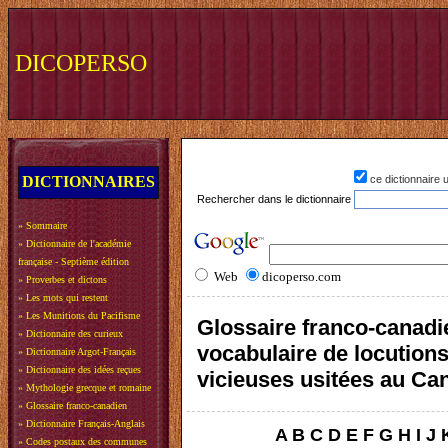
DICOPERSO
DICTIONNAIRES
ce dictionnaire
Rechercher dans le dictionnaire
»
Sommaire
»
Dictionnaire de l'académie
française - Septième édition
Web
dicoperso.com
»
Proverbes et dictons
»
Les mots qui restent
»
Les Munitions du Pacifisme
Glossaire franco-canadi
»
Dictionnaire des curieux
vocabulaire de locution
»
Dictionnaire Argot-Français
»
Dictionnaire des idées reçues
vicieuses usitées au Ca
»
Mythologie grecque et romaine
»
Glossaire franco-canadien
»
Dictionnaire Français-Anglais
A
B
C
D
E
F
G
H
I
J
»
Codes postaux des communes