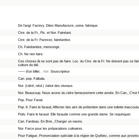
De l'angl. Factory. Dites Manufacture, usine, fabrique.
Ctre. de la Fr., Pic. et Nor. Fainéant.
Ctre. de la Fr. Paresse, fainéantise.
Ch. Fainéantise, mensonge.
Ch. Ne rien faire.
Ces choses-là ne sont pas de faire. Loc. du Ctre. de la Fr. Ne doivent pas se fai
culture du blé.
—— d'un billet. .
Voir:
Souscripteur
Can. pop. Falbala.
Nor. (Littré, néol.) Jabot des oiseaux.
Nor. Beaucoup. Nous avons du cidre fameusement cette année. En Can., C'est
Pop. Pour Fanal.
Pop. fr. Faire le faraud, Affecter des airs de prétention dans une toilette inaccou
Poitv. Faire le faraud. Elle faraude comme une grande dame. Se requinquer.
Can. Fardeau. En Bret., Charger un navire.
Nor. Farce pour les préparations culinaires.
Pour Fatigue. Prononciation spéciale à la région de Québec, comme aux provinces 