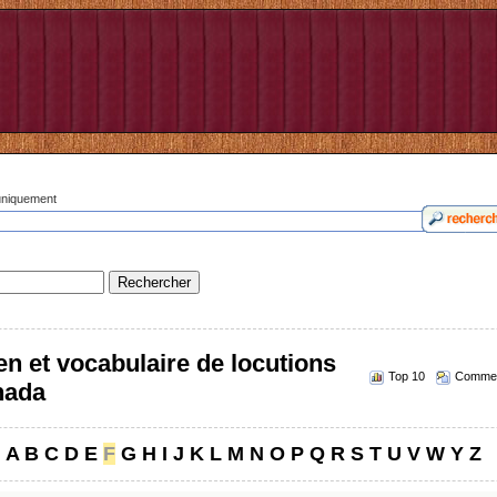
 uniquement
n et vocabulaire de locutions
Top 10
Commen
nada
A
B
C
D
E
F
G
H
I
J
K
L
M
N
O
P
Q
R
S
T
U
V
W
Y
Z