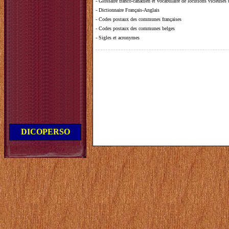
-
Glossaire franco-canadien et vocabulaire de locutions vicieuses
-
Dictionnaire Français-Anglais
-
Codes postaux des communes françaises
-
Codes postaux des communes belges
-
Sigles et acronymes
DICOPERSO