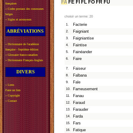
FA
FE
FI
FL
FO
FR
FU
françaises
»
Codes postaux des communes
belges
choisir un terme: 20
»
Sigles et acronymes
1.
Facterie
ABRÉVIATIONS
2.
Faigniant
3.
Faigniantise
»
Dictionnaire de l'académie
4.
Faintise
française - Septième édition
5.
Fainéander
»
Glossaire franco-canadien
6.
Faire
»
Dictionnaire Français-Anglais
7.
Faiseur
DIVERS
8.
Falbana
9.
Fale
»
Liens
10.
Fameusement
Faire un lien
»
Copyright
11.
Fanau
»
Contact
12.
Faraud
13.
Farauder
14.
Farda
15.
Fars
16.
Fatique