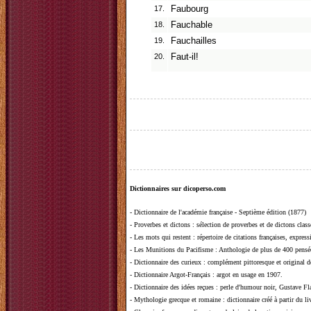
17.
Faubourg
18.
Fauchable
19.
Fauchailles
20.
Faut-il!
Dictionnaires sur dicoperso.com
-
Dictionnaire de l'académie française - Septième édition (1877)
-
Proverbes et dictons
: sélection de proverbes et de dictons clas
-
Les mots qui restent
: répertoire de citations françaises, expres
-
Les Munitions du Pacifisme
: Anthologie de plus de 400 pensée
-
Dictionnaire des curieux
: complément pittoresque et original de
-
Dictionnaire Argot-Français
: argot en usage en 1907.
-
Dictionnaire des idées reçues
:
perle d'humour noir, Gustave Fla
-
Mythologie grecque et romaine
: dictionnaire créé à partir du 