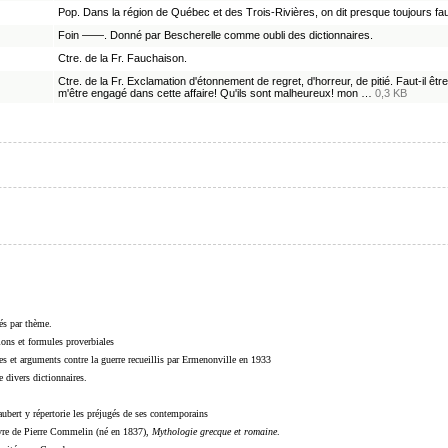
Pop. Dans la région de Québec et des Trois-Rivières, on dit presque toujours faub
Foin ——. Donné par Bescherelle comme oubli des dictionnaires.
Ctre. de la Fr. Fauchaison.
Ctre. de la Fr. Exclamation d'étonnement de regret, d'horreur, de pitié. Faut-il êtr
m'être engagé dans cette affaire! Qu'ils sont malheureux! mon …
0,3 KB
sés par thème.
sions et formules proverbiales
s et arguments contre la guerre recueillis par Ermenonville en 1933
 divers dictionnaires.
ubert y répertorie les préjugés de ses contemporains
livre de Pierre Commelin (né en 1837),
Mythologie grecque et romaine
.