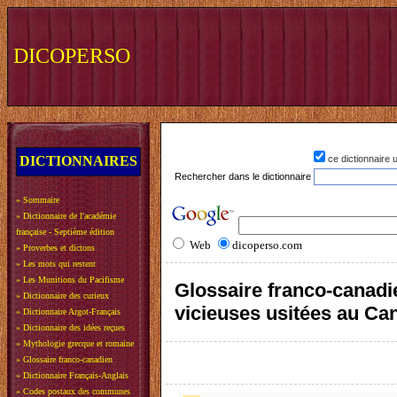
DICOPERSO
DICTIONNAIRES
ce dictionnaire
Rechercher dans le dictionnaire
»
Sommaire
»
Dictionnaire de l'académie
française - Septième édition
Web
dicoperso.com
»
Proverbes et dictons
»
Les mots qui restent
»
Les Munitions du Pacifisme
Glossaire franco-canadie
»
Dictionnaire des curieux
vicieuses usitées au Ca
»
Dictionnaire Argot-Français
»
Dictionnaire des idées reçues
»
Mythologie grecque et romaine
»
Glossaire franco-canadien
»
Dictionnaire Français-Anglais
»
Codes postaux des communes