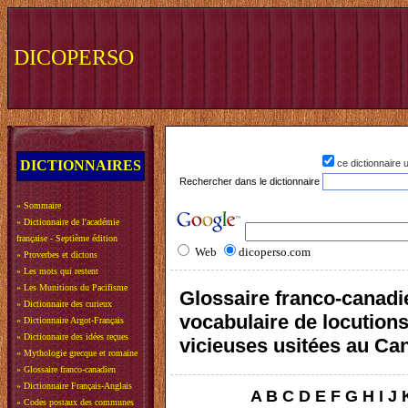
DICOPERSO
DICTIONNAIRES
ce dictionnaire
Rechercher dans le dictionnaire
»
Sommaire
»
Dictionnaire de l'académie
française - Septième édition
Web
dicoperso.com
»
Proverbes et dictons
»
Les mots qui restent
»
Les Munitions du Pacifisme
Glossaire franco-canadi
»
Dictionnaire des curieux
vocabulaire de locution
»
Dictionnaire Argot-Français
»
Dictionnaire des idées reçues
vicieuses usitées au Ca
»
Mythologie grecque et romaine
»
Glossaire franco-canadien
»
Dictionnaire Français-Anglais
A
B
C
D
E
F
G
H
I
J
»
Codes postaux des communes