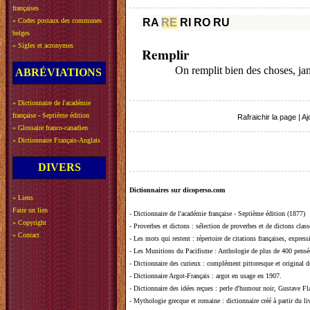
françaises
»
Codes postaux des communes
RA
RE
RI
RO
RU
belges
»
Sigles et acronymes
Remplir
On remplit bien des choses, jam
ABRÉVIATIONS
»
Dictionnaire de l'académie
française - Septième édition
Rafraichir la page
|
Aj
»
Glossaire franco-canadien
»
Dictionnaire Français-Anglais
DIVERS
Dictionnaires sur dicoperso.com
»
Liens
Faire un lien
-
Dictionnaire de l'académie française - Septième édition (1877)
»
Copyright
-
Proverbes et dictons
: sélection de proverbes et de dictons clas
»
Contact
-
Les mots qui restent
: répertoire de citations françaises, expres
-
Les Munitions du Pacifisme
: Anthologie de plus de 400 pensée
-
Dictionnaire des curieux
: complément pittoresque et original de
-
Dictionnaire Argot-Français
: argot en usage en 1907.
-
Dictionnaire des idées reçues
:
perle d'humour noir, Gustave Fla
-
Mythologie grecque et romaine
: dictionnaire créé à partir du 