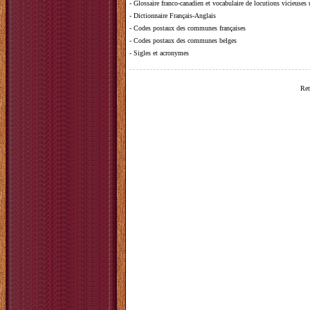
-
Glossaire franco-canadien et vocabulaire de locutions vicieuses
-
Dictionnaire Français-Anglais
-
Codes postaux des communes françaises
-
Codes postaux des communes belges
-
Sigles et acronymes
Ret