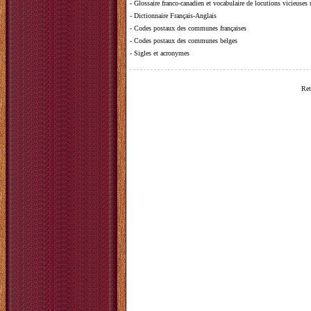
-
Glossaire franco-canadien et vocabulaire de locutions vicieuses
-
Dictionnaire Français-Anglais
-
Codes postaux des communes françaises
-
Codes postaux des communes belges
-
Sigles et acronymes
Ret