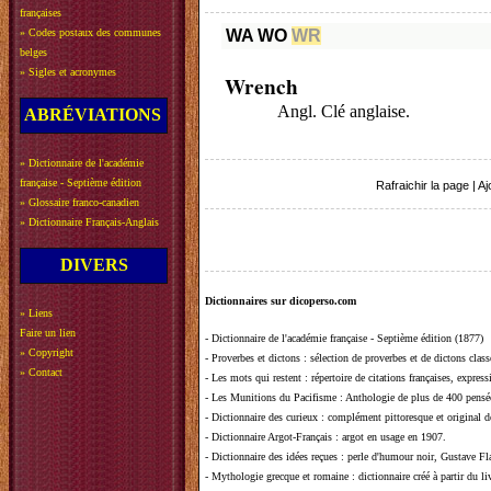
françaises
»
Codes postaux des communes
WA
WO
WR
belges
»
Sigles et acronymes
Wrench
Angl. Clé anglaise.
ABRÉVIATIONS
»
Dictionnaire de l'académie
française - Septième édition
Rafraichir la page
|
Aj
»
Glossaire franco-canadien
»
Dictionnaire Français-Anglais
DIVERS
Dictionnaires sur dicoperso.com
»
Liens
Faire un lien
-
Dictionnaire de l'académie française - Septième édition (1877)
»
Copyright
-
Proverbes et dictons
: sélection de proverbes et de dictons clas
»
Contact
-
Les mots qui restent
: répertoire de citations françaises, expres
-
Les Munitions du Pacifisme
: Anthologie de plus de 400 pensée
-
Dictionnaire des curieux
: complément pittoresque et original de
-
Dictionnaire Argot-Français
: argot en usage en 1907.
-
Dictionnaire des idées reçues
:
perle d'humour noir, Gustave Fla
-
Mythologie grecque et romaine
: dictionnaire créé à partir du 