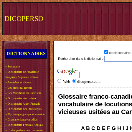
DICOPERSO
DICTIONNAIRES
ce dictionnaire
Rechercher dans le dictionnaire
»
Sommaire
»
Dictionnaire de l'académie
française - Septième édition
Web
dicoperso.com
»
Proverbes et dictons
»
Les mots qui restent
»
Les Munitions du Pacifisme
Glossaire franco-canadi
»
Dictionnaire des curieux
vocabulaire de locution
»
Dictionnaire Argot-Français
»
Dictionnaire des idées reçues
vicieuses usitées au Ca
»
Mythologie grecque et romaine
»
Glossaire franco-canadien
»
Dictionnaire Français-Anglais
A
B
C
D
E
F
G
H
I
J
»
Codes postaux des communes