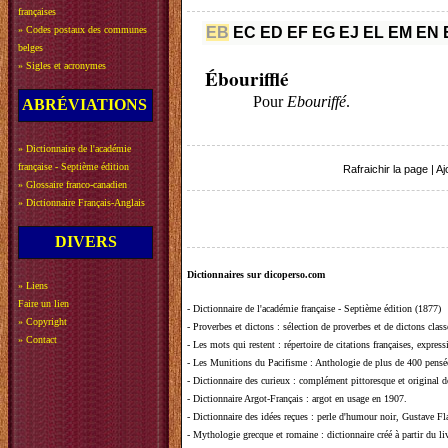
françaises
»
Codes postaux des communes
EB
EC
ED
EF
EG
EJ
EL
EM
EN
belges
»
Sigles et acronymes
Ébourifflé
Pour
Ebouriffé
.
ABRÉVIATIONS
»
Dictionnaire de l'académie
française - Septième édition
Rafraichir la page
|
Aj
»
Glossaire franco-canadien
»
Dictionnaire Français-Anglais
DIVERS
Dictionnaires sur dicoperso.com
»
Liens
Faire un lien
-
Dictionnaire de l'académie française - Septième édition (1877)
»
Copyright
-
Proverbes et dictons
: sélection de proverbes et de dictons clas
»
Contact
-
Les mots qui restent
: répertoire de citations françaises, expres
-
Les Munitions du Pacifisme
: Anthologie de plus de 400 pensée
-
Dictionnaire des curieux
: complément pittoresque et original de
-
Dictionnaire Argot-Français
: argot en usage en 1907.
-
Dictionnaire des idées reçues
:
perle d'humour noir, Gustave Fla
-
Mythologie grecque et romaine
: dictionnaire créé à partir du 