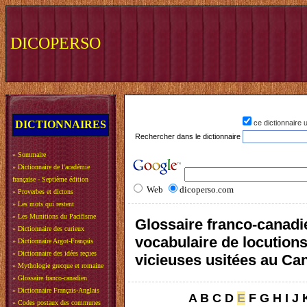
DICOPERSO
DICTIONNAIRES
ce dictionnaire
Rechercher dans le dictionnaire
»
Sommaire
»
Dictionnaire de l'académie
française - Septième édition
Web
dicoperso.com
»
Proverbes et dictons
»
Les mots qui restent
»
Les Munitions du Pacifisme
Glossaire franco-canadi
»
Dictionnaire des curieux
vocabulaire de locution
»
Dictionnaire Argot-Français
»
Dictionnaire des idées reçues
vicieuses usitées au Ca
»
Mythologie grecque et romaine
»
Glossaire franco-canadien
»
Dictionnaire Français-Anglais
A
B
C
D
E
F
G
H
I
J
»
Codes postaux des communes