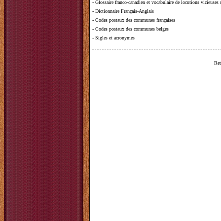
-
Glossaire franco-canadien et vocabulaire de locutions vicieuses
-
Dictionnaire Français-Anglais
-
Codes postaux des communes françaises
-
Codes postaux des communes belges
-
Sigles et acronymes
Ret