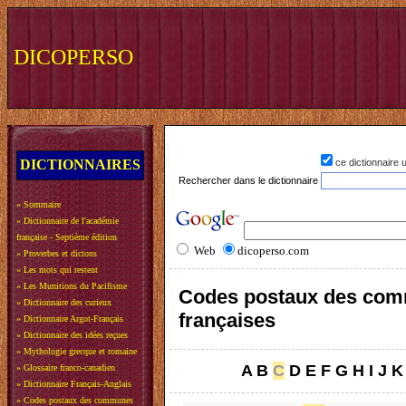
DICOPERSO
DICTIONNAIRES
ce dictionnaire
Rechercher dans le dictionnaire
»
Sommaire
»
Dictionnaire de l'académie
française - Septième édition
Web
dicoperso.com
»
Proverbes et dictons
»
Les mots qui restent
»
Les Munitions du Pacifisme
Codes postaux des co
»
Dictionnaire des curieux
françaises
»
Dictionnaire Argot-Français
»
Dictionnaire des idées reçues
»
Mythologie grecque et romaine
A
B
C
D
E
F
G
H
I
J
K
»
Glossaire franco-canadien
»
Dictionnaire Français-Anglais
»
Codes postaux des communes