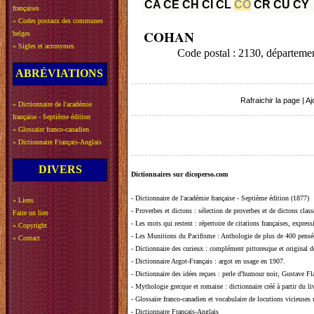
CA
CE
CH
CI
CL
CO
CR
CU
CY
françaises
»
Codes postaux des communes
COHAN
belges
»
Sigles et acronymes
Code postal : 2130, départem
ABRÉVIATIONS
Rafraichir la page
|
Aj
»
Dictionnaire de l'académie
française - Septième édition
»
Glossaire franco-canadien
»
Dictionnaire Français-Anglais
DIVERS
Dictionnaires sur dicoperso.com
-
Dictionnaire de l'académie française - Septième édition (1877)
»
Liens
-
Proverbes et dictons
: sélection de proverbes et de dictons clas
Faire un lien
-
Les mots qui restent
: répertoire de citations françaises, expres
»
Copyright
-
Les Munitions du Pacifisme
: Anthologie de plus de 400 pensée
»
Contact
-
Dictionnaire des curieux
: complément pittoresque et original de
-
Dictionnaire Argot-Français
: argot en usage en 1907.
-
Dictionnaire des idées reçues
:
perle d'humour noir, Gustave Fla
-
Mythologie grecque et romaine
: dictionnaire créé à partir du 
-
Glossaire franco-canadien et vocabulaire de locutions vicieuses
-
Dictionnaire Français-Anglais