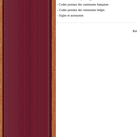
-
Codes postaux des communes françaises
-
Codes postaux des communes belges
-
Sigles et acronymes
Ret