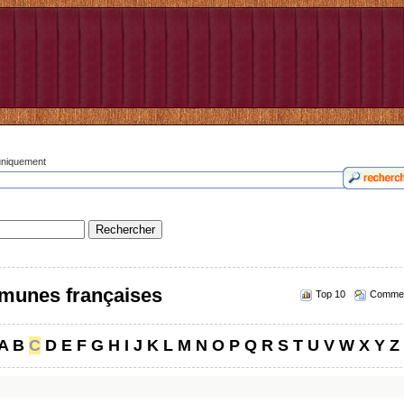
 uniquement
munes françaises
Top 10
Commen
A
B
C
D
E
F
G
H
I
J
K
L
M
N
O
P
Q
R
S
T
U
V
W
X
Y
Z