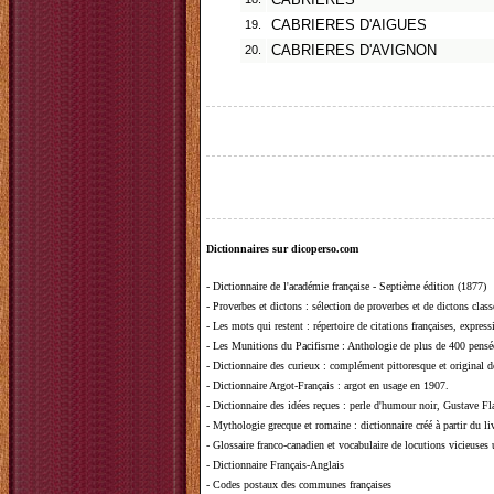
CABRIERES
19.
CABRIERES D'AIGUES
20.
CABRIERES D'AVIGNON
Dictionnaires sur dicoperso.com
-
Dictionnaire de l'académie française - Septième édition (1877)
-
Proverbes et dictons
: sélection de proverbes et de dictons clas
-
Les mots qui restent
: répertoire de citations françaises, expres
-
Les Munitions du Pacifisme
: Anthologie de plus de 400 pensée
-
Dictionnaire des curieux
: complément pittoresque et original de
-
Dictionnaire Argot-Français
: argot en usage en 1907.
-
Dictionnaire des idées reçues
:
perle d'humour noir, Gustave Fla
-
Mythologie grecque et romaine
: dictionnaire créé à partir du 
-
Glossaire franco-canadien et vocabulaire de locutions vicieuses
-
Dictionnaire Français-Anglais
-
Codes postaux des communes françaises