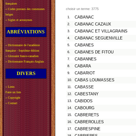
françaises
choisir un terme: 3775
»
Codes postaux des communes
belges
1.
CABANAC
»
Sigles et acronymes
2.
CABANAC CAZAUX
ABRÉVIATIONS
3.
CABANAC ET VILLAGRAINS
4.
CABANAC SEGUENVILLE
5.
CABANES
»
Dictionnaire de l'académie
française - Septième édition
6.
CABANES DE FITOU
»
Glossaire franco-canadien
7.
CABANNES
»
Dictionnaire Français-Anglais
8.
CABARA
DIVERS
9.
CABARIOT
10.
CABAS LOUMASSES
»
Liens
11.
CABASSE
Faire un lien
12.
CABESTANY
»
Copyright
13.
CABIDOS
»
Contact
14.
CABOURG
15.
CABRERETS
16.
CABREROLLES
17.
CABRESPINE
18.