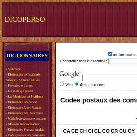
DICOPERSO
DICTIONNAIRES
ce dictionnaire
Rechercher dans le dictionnaire
»
Sommaire
»
Dictionnaire de l'académie
française - Septième édition
Web
dicoperso.com
»
Proverbes et dictons
»
Les mots qui restent
»
Les Munitions du Pacifisme
Codes postaux des com
»
Dictionnaire des curieux
»
Dictionnaire Argot-Français
»
Dictionnaire des idées reçues
»
Mythologie grecque et romaine
»
Glossaire franco-canadien
»
Dictionnaire Français-Anglais
CA
CE
CH
CI
CL
CO
CR
CU
CY
»
Codes postaux des communes