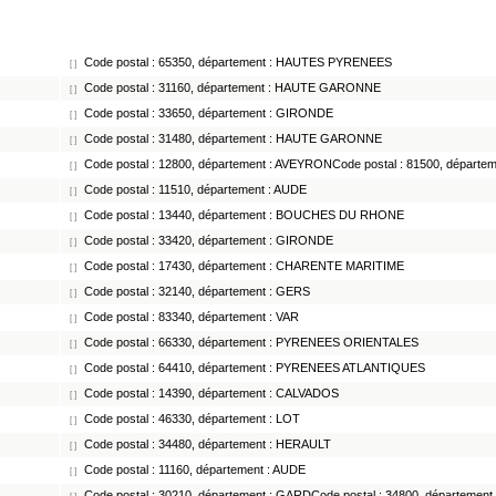
Code postal : 65350, département : HAUTES PYRENEES
[ ]
Code postal : 31160, département : HAUTE GARONNE
[ ]
Code postal : 33650, département : GIRONDE
[ ]
Code postal : 31480, département : HAUTE GARONNE
[ ]
Code postal : 12800, département : AVEYRONCode postal : 81500, départe
[ ]
Code postal : 11510, département : AUDE
[ ]
Code postal : 13440, département : BOUCHES DU RHONE
[ ]
Code postal : 33420, département : GIRONDE
[ ]
Code postal : 17430, département : CHARENTE MARITIME
[ ]
Code postal : 32140, département : GERS
[ ]
Code postal : 83340, département : VAR
[ ]
Code postal : 66330, département : PYRENEES ORIENTALES
[ ]
Code postal : 64410, département : PYRENEES ATLANTIQUES
[ ]
Code postal : 14390, département : CALVADOS
[ ]
Code postal : 46330, département : LOT
[ ]
Code postal : 34480, département : HERAULT
[ ]
Code postal : 11160, département : AUDE
[ ]
Code postal : 30210, département : GARDCode postal : 34800, départemen