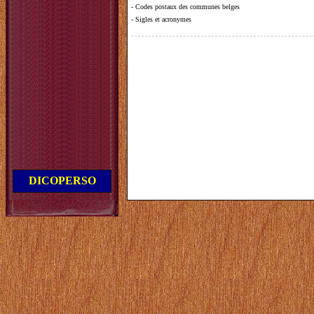
-
Codes postaux des communes belges
-
Sigles et acronymes
DICOPERSO