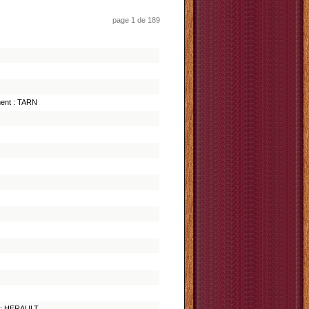
page 1 de 189
ment : TARN
t : HERAULT