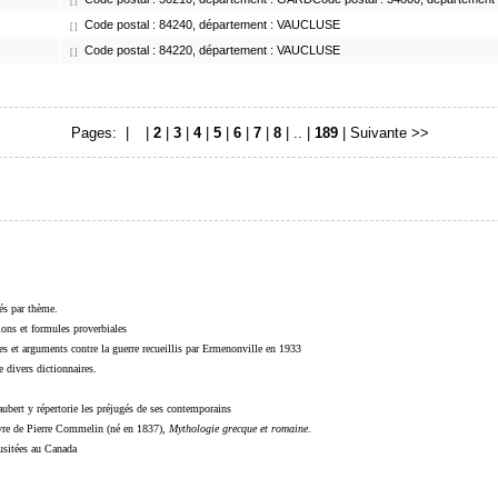
[ ]
Code postal : 84240, département : VAUCLUSE
[ ]
Code postal : 84220, département : VAUCLUSE
[ ]
Pages: |
1
|
2
|
3
|
4
|
5
|
6
|
7
|
8
| .. |
189
|
Suivante >>
sés par thème.
sions et formules proverbiales
s et arguments contre la guerre recueillis par Ermenonville en 1933
 divers dictionnaires.
ubert y répertorie les préjugés de ses contemporains
livre de Pierre Commelin (né en 1837),
Mythologie grecque et romaine
.
 usitées au Canada