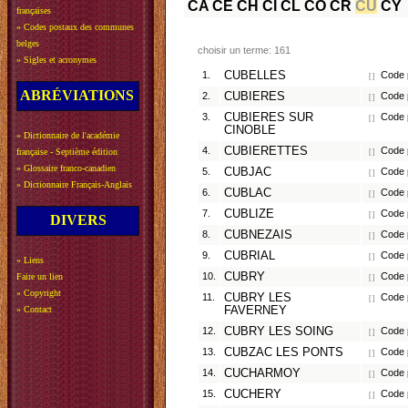
CA
CE
CH
CI
CL
CO
CR
CU
CY
françaises
»
Codes postaux des communes
belges
choisir un terme: 161
»
Sigles et acronymes
1.
CUBELLES
Code p
[ ]
ABRÉVIATIONS
2.
CUBIERES
Code p
[ ]
3.
CUBIERES SUR
Code p
[ ]
CINOBLE
»
Dictionnaire de l'académie
4.
CUBIERETTES
Code p
française - Septième édition
[ ]
»
Glossaire franco-canadien
5.
CUBJAC
Code 
[ ]
»
Dictionnaire Français-Anglais
6.
CUBLAC
Code p
[ ]
7.
CUBLIZE
Code p
[ ]
DIVERS
8.
CUBNEZAIS
Code p
[ ]
9.
CUBRIAL
Code p
[ ]
»
Liens
10.
CUBRY
Code p
Faire un lien
[ ]
»
Copyright
11.
CUBRY LES
Code 
[ ]
»
Contact
FAVERNEY
12.
CUBRY LES SOING
Code 
[ ]
13.
CUBZAC LES PONTS
Code p
[ ]
14.
CUCHARMOY
Code p
[ ]
15.
CUCHERY
Code p
[ ]