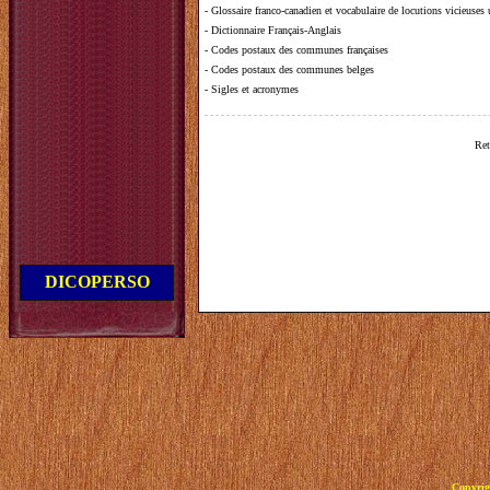
-
Glossaire franco-canadien et vocabulaire de locutions vicieuses
-
Dictionnaire Français-Anglais
-
Codes postaux des communes françaises
-
Codes postaux des communes belges
-
Sigles et acronymes
Ret
DICOPERSO
Copyrig