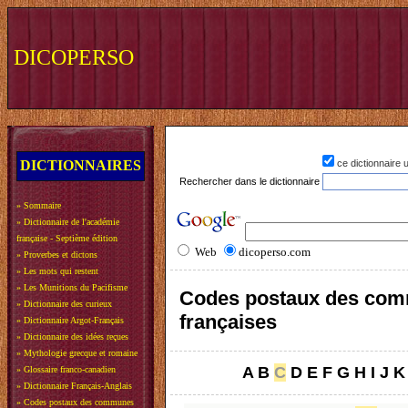
DICOPERSO
DICTIONNAIRES
ce dictionnaire
Rechercher dans le dictionnaire
»
Sommaire
»
Dictionnaire de l'académie
française - Septième édition
Web
dicoperso.com
»
Proverbes et dictons
»
Les mots qui restent
»
Les Munitions du Pacifisme
Codes postaux des co
»
Dictionnaire des curieux
françaises
»
Dictionnaire Argot-Français
»
Dictionnaire des idées reçues
»
Mythologie grecque et romaine
A
B
C
D
E
F
G
H
I
J
K
»
Glossaire franco-canadien
»
Dictionnaire Français-Anglais
»
Codes postaux des communes