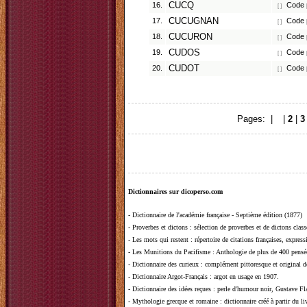
16.
CUCQ
Code p
[ ]
17.
CUCUGNAN
Code p
[ ]
18.
CUCURON
Code p
[ ]
19.
CUDOS
Code p
[ ]
20.
CUDOT
Code p
[ ]
Pages: |
1
|
2
|
3
Dictionnaires sur dicoperso.com
-
Dictionnaire de l'académie française - Septième édition (1877)
-
Proverbes et dictons
: sélection de proverbes et de dictons clas
-
Les mots qui restent
: répertoire de citations françaises, expres
-
Les Munitions du Pacifisme
: Anthologie de plus de 400 pensée
-
Dictionnaire des curieux
: complément pittoresque et original de
-
Dictionnaire Argot-Français
: argot en usage en 1907.
-
Dictionnaire des idées reçues
:
perle d'humour noir, Gustave Fla
-
Mythologie grecque et romaine
: dictionnaire créé à partir du 