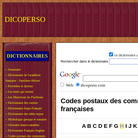
DICOPERSO
DICTIONNAIRES
ce dictionnaire
Rechercher dans le dictionnaire
»
Sommaire
»
Dictionnaire de l'académie
française - Septième édition
Web
dicoperso.com
»
Proverbes et dictons
»
Les mots qui restent
»
Les Munitions du Pacifisme
Codes postaux des co
»
Dictionnaire des curieux
françaises
»
Dictionnaire Argot-Français
»
Dictionnaire des idées reçues
»
Mythologie grecque et romaine
A
B
C
D
E
F
G
H
I
J
K
»
Glossaire franco-canadien
»
Dictionnaire Français-Anglais
»
Codes postaux des communes