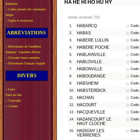
HA
HE
HI
HO
HU
HY
françaises
»
Codes postaux des communes
belges
choisir un terme: 715
»
Sigles et acronymes
1.
HABARCQ
Code p
[ ]
ABRÉVIATIONS
2.
HABAS
Code p
[ ]
3.
HABERE LULLIN
Code p
[ ]
»
Dictionnaire de l'académie
4.
HABERE POCHE
Code p
[ ]
française - Septième édition
5.
HABLAINVILLE
Code 
[ ]
»
Glossaire franco-canadien
6.
HABLOVILLE
Code p
[ ]
»
Dictionnaire Français-Anglais
7.
HABONVILLE
Code 
[ ]
DIVERS
8.
HABOUDANGE
Code p
[ ]
9.
HABSHEIM
Code p
[ ]
»
Liens
10.
HABSTERDICK
Code p
[ ]
Faire un lien
11.
HACHAN
Code 
[ ]
»
Copyright
12.
HACOURT
Code 
[ ]
»
Contact
13.
HACQUEVILLE
Code p
[ ]
14.
HADANCOURT LE
Code p
[ ]
HAUT CLOCHE
15.
HADIGNY LES
Code p
[ ]
VERRIERES