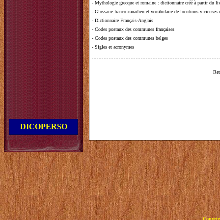
-
Mythologie grecque et romaine
: dictionnaire créé à partir du 
-
Glossaire franco-canadien et vocabulaire de locutions vicieuses
-
Dictionnaire Français-Anglais
-
Codes postaux des communes françaises
-
Codes postaux des communes belges
-
Sigles et acronymes
Ret
DICOPERSO
Copyrig