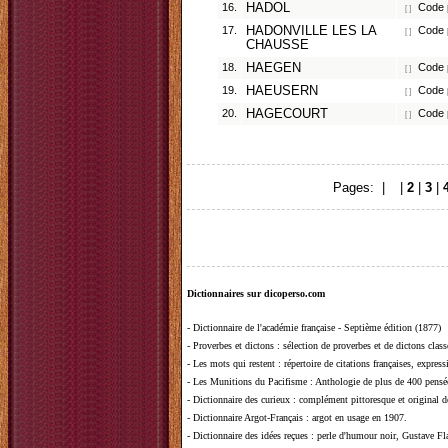
16.
HADOL
Code p
[ ]
17.
HADONVILLE LES LA
Code p
[ ]
CHAUSSE
18.
HAEGEN
Code p
[ ]
19.
HAEUSERN
Code p
[ ]
20.
HAGECOURT
Code p
[ ]
Pages: |
1
|
2
|
3
|
Dictionnaires sur dicoperso.com
-
Dictionnaire de l'académie française - Septième édition (1877)
-
Proverbes et dictons
: sélection de proverbes et de dictons clas
-
Les mots qui restent
: répertoire de citations françaises, expres
-
Les Munitions du Pacifisme
: Anthologie de plus de 400 pensée
-
Dictionnaire des curieux
: complément pittoresque et original de
-
Dictionnaire Argot-Français
: argot en usage en 1907.
-
Dictionnaire des idées reçues
:
perle d'humour noir, Gustave Fla