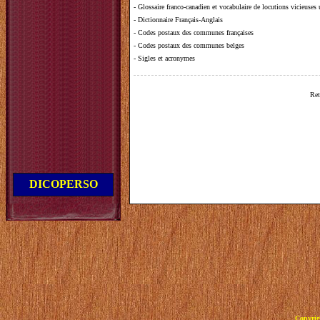
-
Glossaire franco-canadien et vocabulaire de locutions vicieuses
-
Dictionnaire Français-Anglais
-
Codes postaux des communes françaises
-
Codes postaux des communes belges
-
Sigles et acronymes
Ret
DICOPERSO
Copyrig