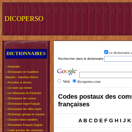
DICOPERSO
DICTIONNAIRES
ce dictionnaire
Rechercher dans le dictionnaire
»
Sommaire
»
Dictionnaire de l'académie
française - Septième édition
Web
dicoperso.com
»
Proverbes et dictons
»
Les mots qui restent
»
Les Munitions du Pacifisme
Codes postaux des co
»
Dictionnaire des curieux
françaises
»
Dictionnaire Argot-Français
»
Dictionnaire des idées reçues
»
Mythologie grecque et romaine
A
B
C
D
E
F
G
H
I
J
K
»
Glossaire franco-canadien
»
Dictionnaire Français-Anglais
»
Codes postaux des communes