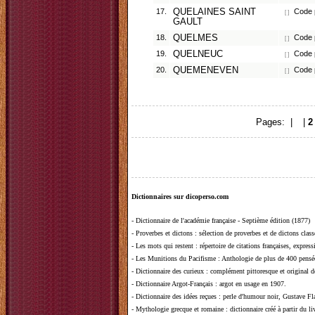
17.
QUELAINES SAINT
Code p
[ ]
GAULT
18.
QUELMES
Code p
[ ]
19.
QUELNEUC
Code p
[ ]
20.
QUEMENEVEN
Code p
[ ]
Pages: |
1
|
2
Dictionnaires sur dicoperso.com
-
Dictionnaire de l'académie française - Septième édition (1877)
-
Proverbes et dictons
: sélection de proverbes et de dictons clas
-
Les mots qui restent
: répertoire de citations françaises, expres
-
Les Munitions du Pacifisme
: Anthologie de plus de 400 pensée
-
Dictionnaire des curieux
: complément pittoresque et original de
-
Dictionnaire Argot-Français
: argot en usage en 1907.
-
Dictionnaire des idées reçues
:
perle d'humour noir, Gustave Fla
-
Mythologie grecque et romaine
: dictionnaire créé à partir du 