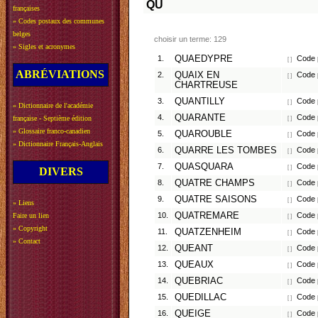
QU
françaises
»
Codes postaux des communes
belges
choisir un terme: 129
»
Sigles et acronymes
1.
QUAEDYPRE
Code p
[ ]
ABRÉVIATIONS
2.
QUAIX EN
Code p
[ ]
CHARTREUSE
3.
QUANTILLY
Code p
[ ]
»
Dictionnaire de l'académie
4.
QUARANTE
Code p
française - Septième édition
[ ]
»
Glossaire franco-canadien
5.
QUAROUBLE
Code p
[ ]
»
Dictionnaire Français-Anglais
6.
QUARRE LES TOMBES
Code p
[ ]
7.
QUASQUARA
Code p
[ ]
DIVERS
8.
QUATRE CHAMPS
Code p
[ ]
9.
QUATRE SAISONS
Code p
[ ]
»
Liens
10.
QUATREMARE
Code p
Faire un lien
[ ]
»
Copyright
11.
QUATZENHEIM
Code p
[ ]
»
Contact
12.
QUEANT
Code p
[ ]
13.
QUEAUX
Code p
[ ]
14.
QUEBRIAC
Code p
[ ]
15.
QUEDILLAC
Code p
[ ]
16.
QUEIGE
Code p
[ ]