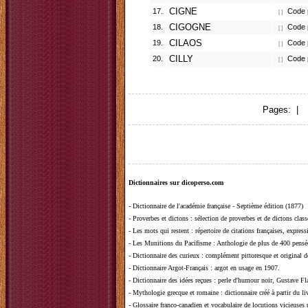
17.
CIGNE
Code p
[ ]
18.
CIGOGNE
Code p
[ ]
19.
CILAOS
Code p
[ ]
20.
CILLY
Code p
[ ]
Pages: |
1
Dictionnaires sur dicoperso.com
-
Dictionnaire de l'académie française - Septième édition (1877)
-
Proverbes et dictons
: sélection de proverbes et de dictons clas
-
Les mots qui restent
: répertoire de citations françaises, expres
-
Les Munitions du Pacifisme
: Anthologie de plus de 400 pensée
-
Dictionnaire des curieux
: complément pittoresque et original de
-
Dictionnaire Argot-Français
: argot en usage en 1907.
-
Dictionnaire des idées reçues
:
perle d'humour noir, Gustave Fla
-
Mythologie grecque et romaine
: dictionnaire créé à partir du 
-
Glossaire franco-canadien et vocabulaire de locutions vicieuses