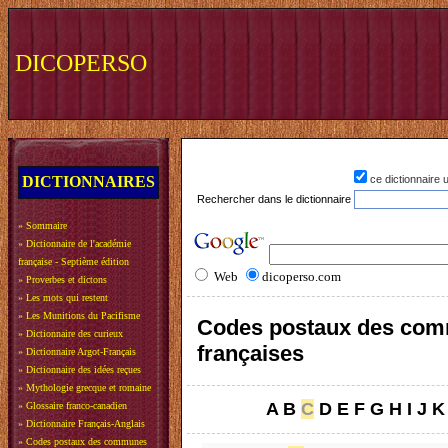
DICOPERSO
DICTIONNAIRES
ce dictionnaire
Rechercher dans le dictionnaire
»
Sommaire
»
Dictionnaire de l'académie
française - Septième édition
Web
dicoperso.com
»
Proverbes et dictons
»
Les mots qui restent
»
Les Munitions du Pacifisme
Codes postaux des co
»
Dictionnaire des curieux
françaises
»
Dictionnaire Argot-Français
»
Dictionnaire des idées reçues
»
Mythologie grecque et romaine
A
B
C
D
E
F
G
H
I
J
K
»
Glossaire franco-canadien
»
Dictionnaire Français-Anglais
»
Codes postaux des communes