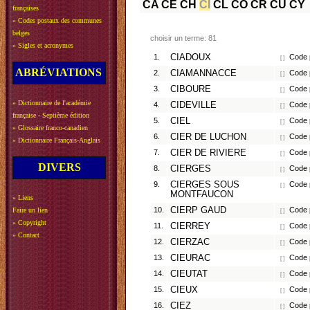
CA
CE
CH
CI
CL
CO
CR
CU
CY
françaises
»
Codes postaux des communes
belges
choisir un terme: 81
»
Sigles et acronymes
1.
CIADOUX
Code 
[ ]
ABRÉVIATIONS
2.
CIAMANNACCE
Code p
[ ]
3.
CIBOURE
Code 
[ ]
»
Dictionnaire de l'académie
4.
CIDEVILLE
Code p
[ ]
française - Septième édition
5.
CIEL
Code p
[ ]
»
Glossaire franco-canadien
6.
CIER DE LUCHON
Code 
[ ]
»
Dictionnaire Français-Anglais
7.
CIER DE RIVIERE
Code 
[ ]
DIVERS
8.
CIERGES
Code p
[ ]
9.
CIERGES SOUS
Code p
[ ]
MONTFAUCON
»
Liens
10.
CIERP GAUD
Code 
Faire un lien
[ ]
»
Copyright
11.
CIERREY
Code p
[ ]
»
Contact
12.
CIERZAC
Code 
[ ]
13.
CIEURAC
Code p
[ ]
14.
CIEUTAT
Code 
[ ]
15.
CIEUX
Code p
[ ]
16.
CIEZ
Code p
[ ]