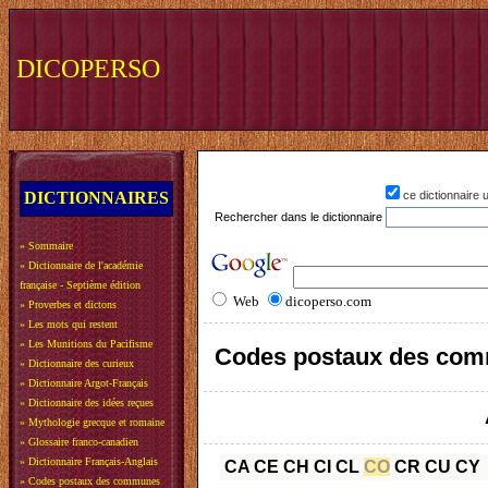
DICOPERSO
DICTIONNAIRES
ce dictionnaire
Rechercher dans le dictionnaire
»
Sommaire
»
Dictionnaire de l'académie
française - Septième édition
Web
dicoperso.com
»
Proverbes et dictons
»
Les mots qui restent
»
Les Munitions du Pacifisme
Codes postaux des com
»
Dictionnaire des curieux
»
Dictionnaire Argot-Français
»
Dictionnaire des idées reçues
»
Mythologie grecque et romaine
»
Glossaire franco-canadien
»
Dictionnaire Français-Anglais
CA
CE
CH
CI
CL
CO
CR
CU
CY
»
Codes postaux des communes