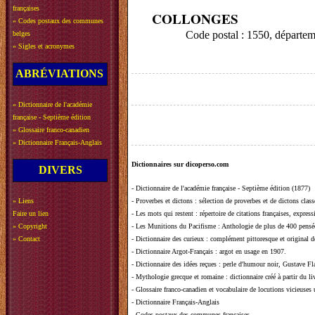
françaises
COLLONGES
»
Codes postaux des communes
Code postal : 1550, départe
belges
»
Sigles et acronymes
ABRÉVIATIONS
»
Dictionnaire de l'académie
française - Septième édition
»
Glossaire franco-canadien
»
Dictionnaire Français-Anglais
Dictionnaires sur dicoperso.com
DIVERS
-
Dictionnaire de l'académie française - Septième édition (1877)
»
Liens
-
Proverbes et dictons
: sélection de proverbes et de dictons clas
Faire un lien
-
Les mots qui restent
: répertoire de citations françaises, expres
»
Copyright
-
Les Munitions du Pacifisme
: Anthologie de plus de 400 pensée
»
Contact
-
Dictionnaire des curieux
: complément pittoresque et original de
-
Dictionnaire Argot-Français
: argot en usage en 1907.
-
Dictionnaire des idées reçues
:
perle d'humour noir, Gustave Fla
-
Mythologie grecque et romaine
: dictionnaire créé à partir du 
-
Glossaire franco-canadien et vocabulaire de locutions vicieuses
-
Dictionnaire Français-Anglais
-
Codes postaux des communes françaises