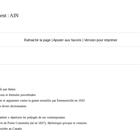
ment : AIN
Rafraichir la page
|
Ajouter aux favoris
|
Version pour imprimer
sés par thème.
sions et formules proverbiales
s et arguments contre la guerre recueillis par Ermenonville en 1933
 divers dictionnaires.
ubert y répertorie les préjugés de ses contemporains
livre de Pierre Commelin (né en 1837),
Mythologie grecque et romaine
.
 usitées au Canada