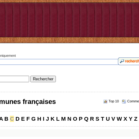
 uniquement
munes françaises
Top 10
Commen
A
B
C
D
E
F
G
H
I
J
K
L
M
N
O
P
Q
R
S
T
U
V
W
X
Y
Z