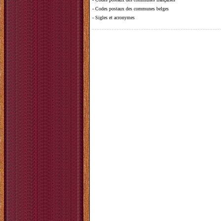
-
Codes postaux des communes belges
-
Sigles et acronymes