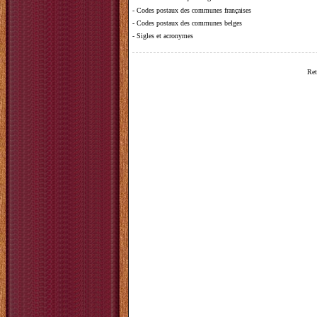
-
Codes postaux des communes françaises
-
Codes postaux des communes belges
-
Sigles et acronymes
Ret