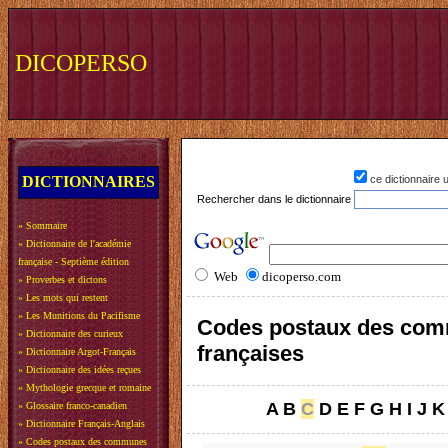
DICOPERSO
DICTIONNAIRES
ce dictionnaire
Rechercher dans le dictionnaire
»
Sommaire
»
Dictionnaire de l'académie
française - Septième édition
Web
dicoperso.com
»
Proverbes et dictons
»
Les mots qui restent
»
Les Munitions du Pacifisme
Codes postaux des co
»
Dictionnaire des curieux
françaises
»
Dictionnaire Argot-Français
»
Dictionnaire des idées reçues
»
Mythologie grecque et romaine
A
B
C
D
E
F
G
H
I
J
K
»
Glossaire franco-canadien
»
Dictionnaire Français-Anglais
»
Codes postaux des communes