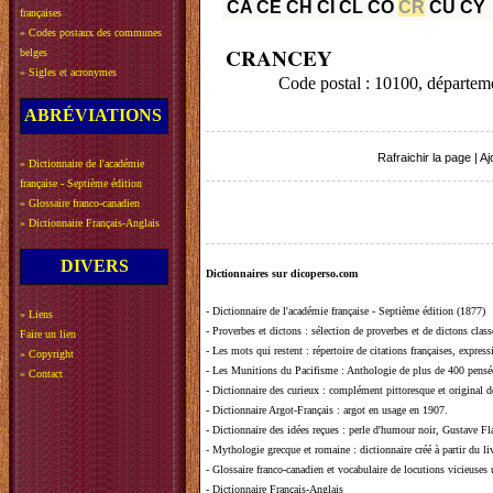
CA
CE
CH
CI
CL
CO
CR
CU
CY
françaises
»
Codes postaux des communes
CRANCEY
belges
»
Sigles et acronymes
Code postal : 10100, départe
ABRÉVIATIONS
Rafraichir la page
|
Aj
»
Dictionnaire de l'académie
française - Septième édition
»
Glossaire franco-canadien
»
Dictionnaire Français-Anglais
DIVERS
Dictionnaires sur dicoperso.com
-
Dictionnaire de l'académie française - Septième édition (1877)
»
Liens
-
Proverbes et dictons
: sélection de proverbes et de dictons clas
Faire un lien
-
Les mots qui restent
: répertoire de citations françaises, expres
»
Copyright
-
Les Munitions du Pacifisme
: Anthologie de plus de 400 pensée
»
Contact
-
Dictionnaire des curieux
: complément pittoresque et original de
-
Dictionnaire Argot-Français
: argot en usage en 1907.
-
Dictionnaire des idées reçues
:
perle d'humour noir, Gustave Fla
-
Mythologie grecque et romaine
: dictionnaire créé à partir du 
-
Glossaire franco-canadien et vocabulaire de locutions vicieuses
-
Dictionnaire Français-Anglais