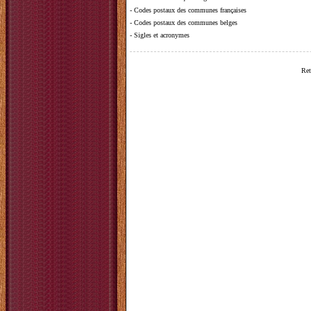
-
Codes postaux des communes françaises
-
Codes postaux des communes belges
-
Sigles et acronymes
Ret