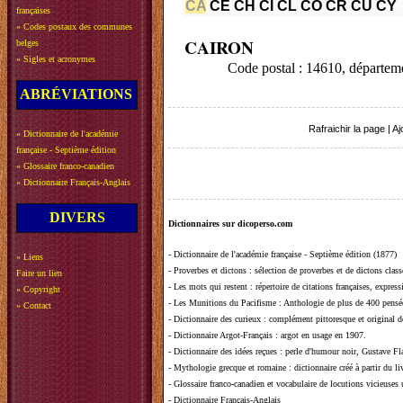
CA
CE
CH
CI
CL
CO
CR
CU
CY
françaises
»
Codes postaux des communes
CAIRON
belges
»
Sigles et acronymes
Code postal : 14610, dépar
ABRÉVIATIONS
Rafraichir la page
|
Aj
»
Dictionnaire de l'académie
française - Septième édition
»
Glossaire franco-canadien
»
Dictionnaire Français-Anglais
DIVERS
Dictionnaires sur dicoperso.com
-
Dictionnaire de l'académie française - Septième édition (1877)
»
Liens
-
Proverbes et dictons
: sélection de proverbes et de dictons clas
Faire un lien
-
Les mots qui restent
: répertoire de citations françaises, expres
»
Copyright
-
Les Munitions du Pacifisme
: Anthologie de plus de 400 pensée
»
Contact
-
Dictionnaire des curieux
: complément pittoresque et original de
-
Dictionnaire Argot-Français
: argot en usage en 1907.
-
Dictionnaire des idées reçues
:
perle d'humour noir, Gustave Fla
-
Mythologie grecque et romaine
: dictionnaire créé à partir du 
-
Glossaire franco-canadien et vocabulaire de locutions vicieuses
-
Dictionnaire Français-Anglais