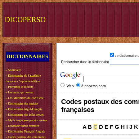
DICOPERSO
DICTIONNAIRES
ce dictionnaire
Rechercher dans le dictionnaire
»
Sommaire
»
Dictionnaire de l'académie
française - Septième édition
Web
dicoperso.com
»
Proverbes et dictons
»
Les mots qui restent
»
Les Munitions du Pacifisme
Codes postaux des co
»
Dictionnaire des curieux
françaises
»
Dictionnaire Argot-Français
»
Dictionnaire des idées reçues
»
Mythologie grecque et romaine
A
B
C
D
E
F
G
H
I
J
K
»
Glossaire franco-canadien
»
Dictionnaire Français-Anglais
»
Codes postaux des communes