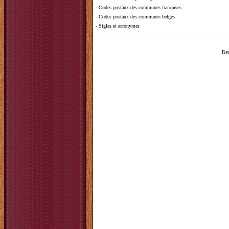
-
Codes postaux des communes françaises
-
Codes postaux des communes belges
-
Sigles et acronymes
Ret