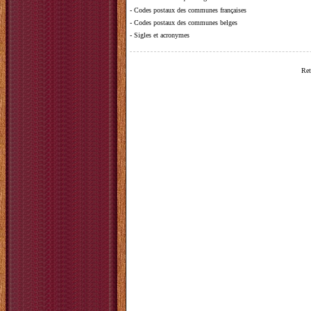
-
Codes postaux des communes françaises
-
Codes postaux des communes belges
-
Sigles et acronymes
Ret