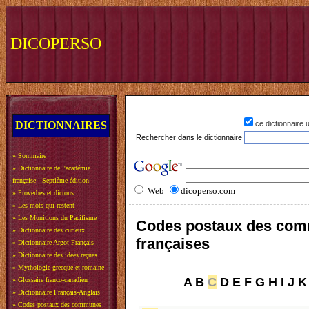
DICOPERSO
DICTIONNAIRES
ce dictionnaire
Rechercher dans le dictionnaire
»
Sommaire
»
Dictionnaire de l'académie
française - Septième édition
Web
dicoperso.com
»
Proverbes et dictons
»
Les mots qui restent
»
Les Munitions du Pacifisme
Codes postaux des co
»
Dictionnaire des curieux
françaises
»
Dictionnaire Argot-Français
»
Dictionnaire des idées reçues
»
Mythologie grecque et romaine
A
B
C
D
E
F
G
H
I
J
K
»
Glossaire franco-canadien
»
Dictionnaire Français-Anglais
»
Codes postaux des communes