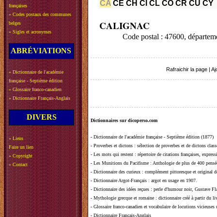
CA
CE
CH
CI
CL
CO
CR
CU
CY
françaises
»
Codes postaux des communes
CALIGNAC
belges
»
Sigles et acronymes
Code postal : 47600, dépar
ABRÉVIATIONS
Rafraichir la page
|
Aj
»
Dictionnaire de l'académie
française - Septième édition
»
Glossaire franco-canadien
»
Dictionnaire Français-Anglais
DIVERS
Dictionnaires sur dicoperso.com
-
Dictionnaire de l'académie française - Septième édition (1877)
»
Liens
-
Proverbes et dictons
: sélection de proverbes et de dictons clas
Faire un lien
-
Les mots qui restent
: répertoire de citations françaises, expres
»
Copyright
-
Les Munitions du Pacifisme
: Anthologie de plus de 400 pensée
»
Contact
-
Dictionnaire des curieux
: complément pittoresque et original de
-
Dictionnaire Argot-Français
: argot en usage en 1907.
-
Dictionnaire des idées reçues
:
perle d'humour noir, Gustave Fla
-
Mythologie grecque et romaine
: dictionnaire créé à partir du 
-
Glossaire franco-canadien et vocabulaire de locutions vicieuses
-
Dictionnaire Français-Anglais