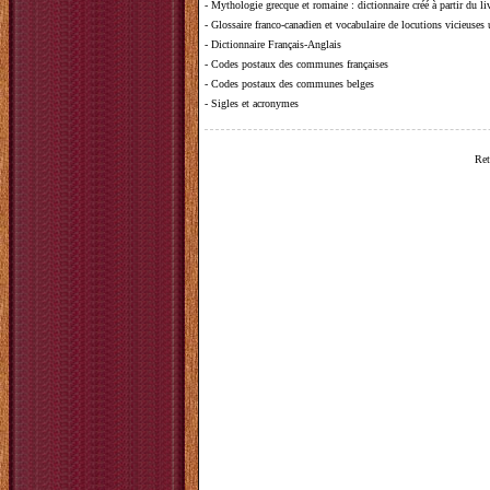
-
Mythologie grecque et romaine
: dictionnaire créé à partir du 
-
Glossaire franco-canadien et vocabulaire de locutions vicieuses
-
Dictionnaire Français-Anglais
-
Codes postaux des communes françaises
-
Codes postaux des communes belges
-
Sigles et acronymes
Ret