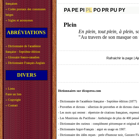
françaises
»
Codes postaux des communes
PA
PE
PI
PL
PO
PR
PU
PY
belges
»
Sigles et acronymes
Plein
En plein, tout plein, à plein
, s
ABRÉVIATIONS
"Au travers de son masque on vo
»
Dictionnaire de l'académie
française - Septième édition
»
Glossaire franco-canadien
Rafraichir la page
|
Aj
»
Dictionnaire Français-Anglais
DIVERS
»
Liens
Dictionnaires sur dicoperso.com
Faire un lien
»
Copyright
-
Dictionnaire de l'académie française - Septième édition (1877)
»
Contact
-
Proverbes et dictons
: sélection de proverbes et de dictons clas
-
Les mots qui restent
: répertoire de citations françaises, expres
-
Les Munitions du Pacifisme
: Anthologie de plus de 400 pensée
-
Dictionnaire des curieux
: complément pittoresque et original de
-
Dictionnaire Argot-Français
: argot en usage en 1907.
-
Dictionnaire des idées reçues
:
perle d'humour noir, Gustave Fla