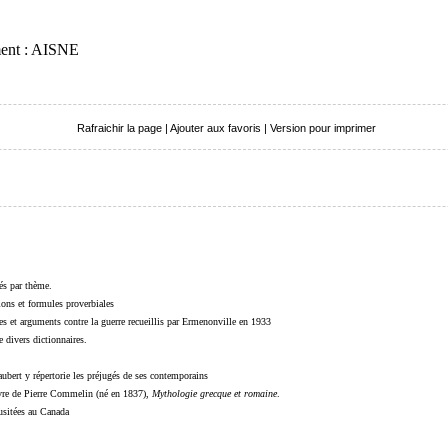
ment : AISNE
Rafraichir la page
|
Ajouter aux favoris
|
Version pour imprimer
sés par thème.
sions et formules proverbiales
s et arguments contre la guerre recueillis par Ermenonville en 1933
 divers dictionnaires.
ubert y répertorie les préjugés de ses contemporains
livre de Pierre Commelin (né en 1837),
Mythologie grecque et romaine
.
 usitées au Canada