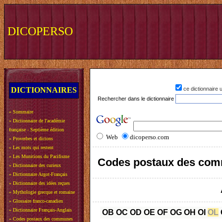
DICOPERSO
DICTIONNAIRES
ce dictionnaire
Rechercher dans le dictionnaire
»
Sommaire
»
Dictionnaire de l'académie
française - Septième édition
Web
dicoperso.com
»
Proverbes et dictons
»
Les mots qui restent
»
Les Munitions du Pacifisme
Codes postaux des com
»
Dictionnaire des curieux
»
Dictionnaire Argot-Français
»
Dictionnaire des idées reçues
»
Mythologie grecque et romaine
»
Glossaire franco-canadien
»
Dictionnaire Français-Anglais
OB
OC
OD
OE
OF
OG
OH
OI
OL
»
Codes postaux des communes