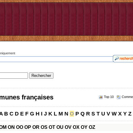
 uniquement
munes françaises
Top 10
Commen
A
B
C
D
E
F
G
H
I
J
K
L
M
N
O
P
Q
R
S
T
U
V
W
X
Y
Z
OM
ON
OO
OP
OR
OS
OT
OU
OV
OX
OY
OZ