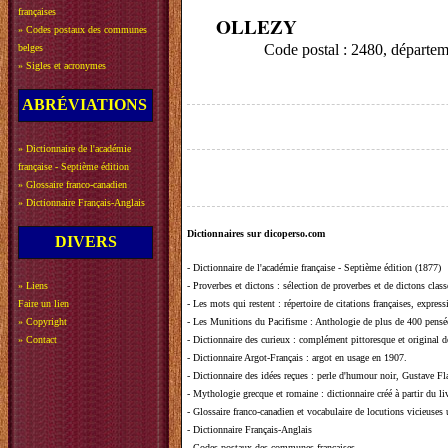
françaises
OLLEZY
»
Codes postaux des communes
Code postal : 2480, départe
belges
»
Sigles et acronymes
ABRÉVIATIONS
»
Dictionnaire de l'académie
française - Septième édition
»
Glossaire franco-canadien
»
Dictionnaire Français-Anglais
Dictionnaires sur dicoperso.com
DIVERS
-
Dictionnaire de l'académie française - Septième édition (1877)
»
Liens
-
Proverbes et dictons
: sélection de proverbes et de dictons clas
Faire un lien
-
Les mots qui restent
: répertoire de citations françaises, expres
»
Copyright
-
Les Munitions du Pacifisme
: Anthologie de plus de 400 pensée
»
Contact
-
Dictionnaire des curieux
: complément pittoresque et original de
-
Dictionnaire Argot-Français
: argot en usage en 1907.
-
Dictionnaire des idées reçues
:
perle d'humour noir, Gustave Fla
-
Mythologie grecque et romaine
: dictionnaire créé à partir du 
-
Glossaire franco-canadien et vocabulaire de locutions vicieuses
-
Dictionnaire Français-Anglais
-
Codes postaux des communes françaises