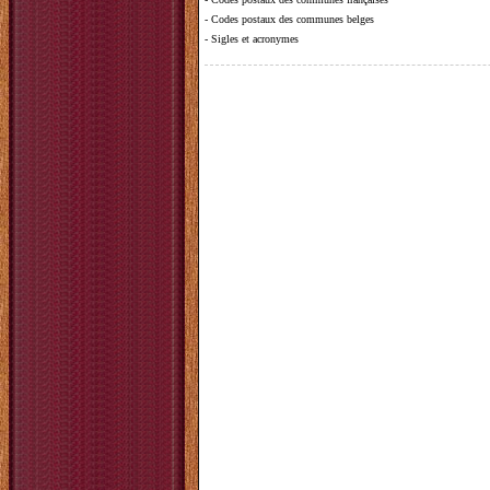
-
Codes postaux des communes belges
-
Sigles et acronymes