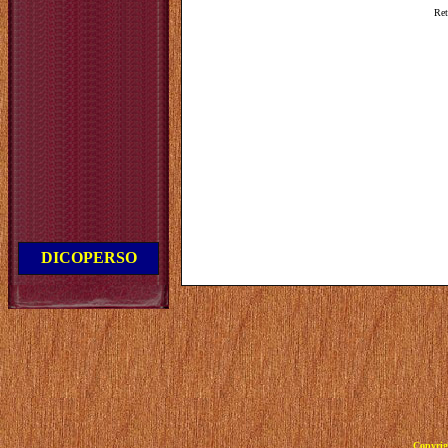
Ret
DICOPERSO
Copyrig