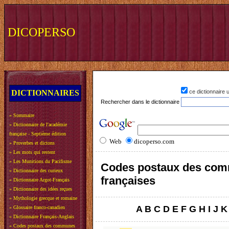
DICOPERSO
DICTIONNAIRES
ce dictionnaire
Rechercher dans le dictionnaire
»
Sommaire
»
Dictionnaire de l'académie
française - Septième édition
Web
dicoperso.com
»
Proverbes et dictons
»
Les mots qui restent
»
Les Munitions du Pacifisme
Codes postaux des co
»
Dictionnaire des curieux
françaises
»
Dictionnaire Argot-Français
»
Dictionnaire des idées reçues
»
Mythologie grecque et romaine
A
B
C
D
E
F
G
H
I
J
K
»
Glossaire franco-canadien
»
Dictionnaire Français-Anglais
»
Codes postaux des communes