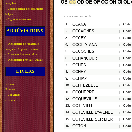
OB
OC
OD
OE
OF
OG
OH
OI
OL
françaises
»
Codes postaux des communes
belges
choisir un terme: 16
»
Sigles et acronymes
1.
OCANA
Code p
[ ]
ABRÉVIATIONS
2.
OCCAGNES
Code p
[ ]
3.
OCCEY
Code 
[ ]
»
Dictionnaire de l'académie
4.
OCCHIATANA
Code p
[ ]
française - Septième édition
5.
OCCOCHES
Code p
[ ]
»
Glossaire franco-canadien
6.
OCHANCOURT
Code p
[ ]
»
Dictionnaire Français-Anglais
7.
OCHES
Code p
[ ]
DIVERS
8.
OCHEY
Code 
[ ]
9.
OCHIAZ
Code p
[ ]
»
Liens
10.
OCHTEZEELE
Code p
[ ]
Faire un lien
11.
OCQUERRE
Code p
[ ]
»
Copyright
12.
OCQUEVILLE
Code p
[ ]
»
Contact
13.
OCTEVILLE
Code p
[ ]
14.
OCTEVILLE L'AVENEL
Code p
[ ]
15.
OCTEVILLE SUR MER
Code p
[ ]
16.
OCTON
Code p
[ ]