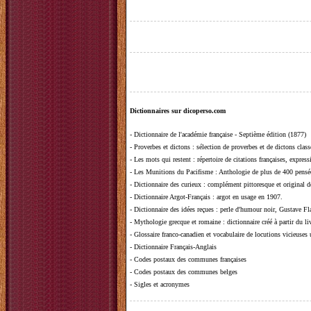
Dictionnaires sur dicoperso.com
-
Dictionnaire de l'académie française - Septième édition (1877)
-
Proverbes et dictons
: sélection de proverbes et de dictons clas
-
Les mots qui restent
: répertoire de citations françaises, expres
-
Les Munitions du Pacifisme
: Anthologie de plus de 400 pensée
-
Dictionnaire des curieux
: complément pittoresque et original de
-
Dictionnaire Argot-Français
: argot en usage en 1907.
-
Dictionnaire des idées reçues
:
perle d'humour noir, Gustave Fla
-
Mythologie grecque et romaine
: dictionnaire créé à partir du 
-
Glossaire franco-canadien et vocabulaire de locutions vicieuses
-
Dictionnaire Français-Anglais
-
Codes postaux des communes françaises
-
Codes postaux des communes belges
-
Sigles et acronymes