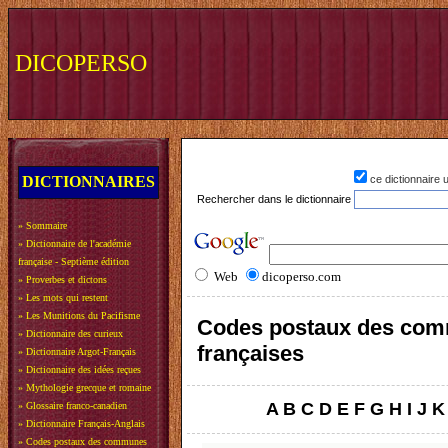
DICOPERSO
DICTIONNAIRES
ce dictionnaire
Rechercher dans le dictionnaire
»
Sommaire
»
Dictionnaire de l'académie
française - Septième édition
Web
dicoperso.com
»
Proverbes et dictons
»
Les mots qui restent
»
Les Munitions du Pacifisme
Codes postaux des co
»
Dictionnaire des curieux
françaises
»
Dictionnaire Argot-Français
»
Dictionnaire des idées reçues
»
Mythologie grecque et romaine
A
B
C
D
E
F
G
H
I
J
K
»
Glossaire franco-canadien
»
Dictionnaire Français-Anglais
»
Codes postaux des communes