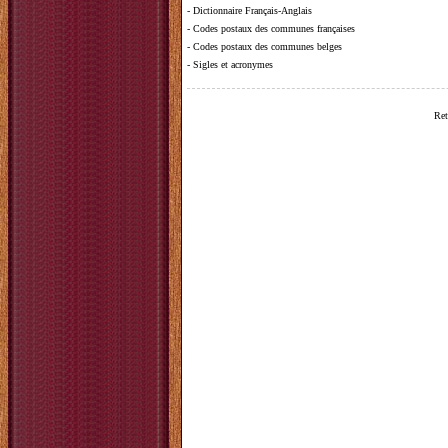
-
Dictionnaire Français-Anglais
-
Codes postaux des communes françaises
-
Codes postaux des communes belges
-
Sigles et acronymes
Ret