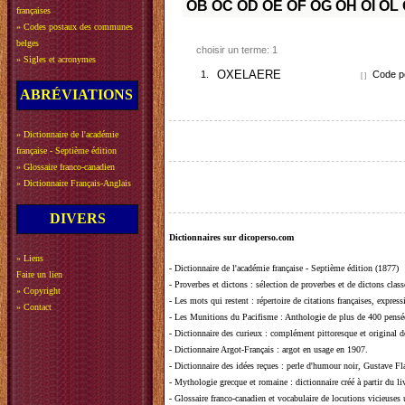
OB
OC
OD
OE
OF
OG
OH
OI
OL
françaises
»
Codes postaux des communes
belges
choisir un terme: 1
»
Sigles et acronymes
1.
OXELAERE
Code po
[ ]
ABRÉVIATIONS
»
Dictionnaire de l'académie
française - Septième édition
»
Glossaire franco-canadien
»
Dictionnaire Français-Anglais
DIVERS
Dictionnaires sur dicoperso.com
»
Liens
-
Dictionnaire de l'académie française - Septième édition (1877)
Faire un lien
-
Proverbes et dictons
: sélection de proverbes et de dictons clas
»
Copyright
-
Les mots qui restent
: répertoire de citations françaises, expres
»
Contact
-
Les Munitions du Pacifisme
: Anthologie de plus de 400 pensée
-
Dictionnaire des curieux
: complément pittoresque et original de
-
Dictionnaire Argot-Français
: argot en usage en 1907.
-
Dictionnaire des idées reçues
:
perle d'humour noir, Gustave Fla
-
Mythologie grecque et romaine
: dictionnaire créé à partir du 
-
Glossaire franco-canadien et vocabulaire de locutions vicieuses