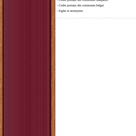
-
Codes postaux des communes belges
-
Sigles et acronymes