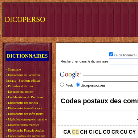
DICOPERSO
DICTIONNAIRES
ce dictionnaire
Rechercher dans le dictionnaire
»
Sommaire
»
Dictionnaire de l'académie
française - Septième édition
Web
dicoperso.com
»
Proverbes et dictons
»
Les mots qui restent
»
Les Munitions du Pacifisme
Codes postaux des com
»
Dictionnaire des curieux
»
Dictionnaire Argot-Français
»
Dictionnaire des idées reçues
»
Mythologie grecque et romaine
»
Glossaire franco-canadien
»
Dictionnaire Français-Anglais
CA
CE
CH
CI
CL
CO
CR
CU
CY
»
Codes postaux des communes