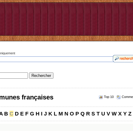
 uniquement
munes françaises
Top 10
Commen
A
B
C
D
E
F
G
H
I
J
K
L
M
N
O
P
Q
R
S
T
U
V
W
X
Y
Z