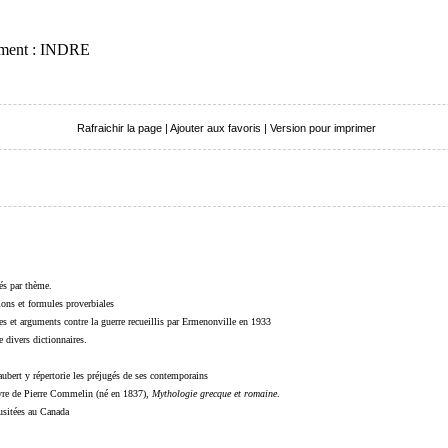
tement : INDRE
Rafraichir la page
|
Ajouter aux favoris
|
Version pour imprimer
sés par thème.
sions et formules proverbiales
s et arguments contre la guerre recueillis par Ermenonville en 1933
 divers dictionnaires.
ubert y répertorie les préjugés de ses contemporains
livre de Pierre Commelin (né en 1837),
Mythologie grecque et romaine
.
 usitées au Canada