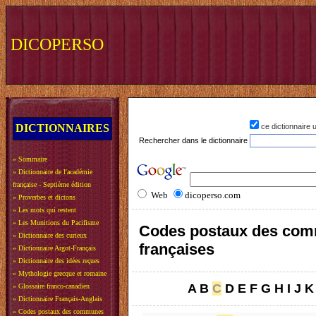
DICOPERSO
DICTIONNAIRES
ce dictionnaire
Rechercher dans le dictionnaire
»
Sommaire
»
Dictionnaire de l'académie
française - Septième édition
Web
dicoperso.com
»
Proverbes et dictons
»
Les mots qui restent
»
Les Munitions du Pacifisme
Codes postaux des co
»
Dictionnaire des curieux
françaises
»
Dictionnaire Argot-Français
»
Dictionnaire des idées reçues
»
Mythologie grecque et romaine
A
B
C
D
E
F
G
H
I
J
K
»
Glossaire franco-canadien
»
Dictionnaire Français-Anglais
»
Codes postaux des communes