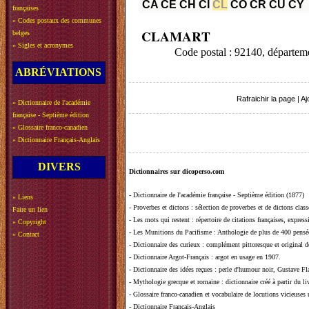
CA
CE
CH
CI
CL
CO
CR
CU
CY
françaises
»
Codes postaux des communes
CLAMART
belges
»
Sigles et acronymes
Code postal : 92140, dépar
ABRÉVIATIONS
Rafraichir la page
|
Aj
»
Dictionnaire de l'académie
française - Septième édition
»
Glossaire franco-canadien
»
Dictionnaire Français-Anglais
DIVERS
Dictionnaires sur dicoperso.com
-
Dictionnaire de l'académie française - Septième édition (1877)
»
Liens
-
Proverbes et dictons
: sélection de proverbes et de dictons clas
Faire un lien
-
Les mots qui restent
: répertoire de citations françaises, expres
»
Copyright
-
Les Munitions du Pacifisme
: Anthologie de plus de 400 pensée
»
Contact
-
Dictionnaire des curieux
: complément pittoresque et original de
-
Dictionnaire Argot-Français
: argot en usage en 1907.
-
Dictionnaire des idées reçues
:
perle d'humour noir, Gustave Fla
-
Mythologie grecque et romaine
: dictionnaire créé à partir du 
-
Glossaire franco-canadien et vocabulaire de locutions vicieuses
-
Dictionnaire Français-Anglais