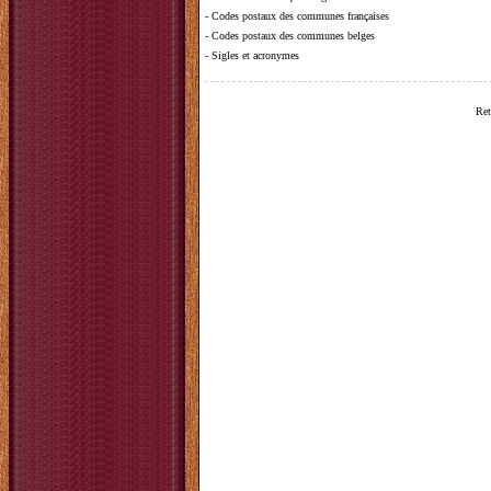
-
Codes postaux des communes françaises
-
Codes postaux des communes belges
-
Sigles et acronymes
Ret